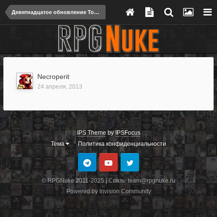
Девятнадцатое обновление Torment: Tides of Numenera
Necroperit
24 апреля, 2013
IPS Theme
by
IPSFocus
Тема
Политика конфиденциальности
© RPGNuke 2011-2025 | Связь: team@rpgnuke.ru
Powered by Invision Community