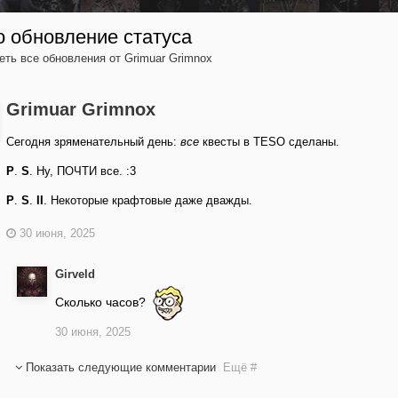
 обновление статуса
ть все обновления от Grimuar Grimnox
Grimuar Grimnox
Сегодня зряменательный день:
все
квесты в TESO сделаны.
P
.
S
. Ну, ПОЧТИ все.
:3
P
.
S
.
II
. Некоторые крафтовые даже дважды.
30 июня, 2025
Girveld
Сколько часов?
30 июня, 2025
Показать следующие комментарии
Ещё #