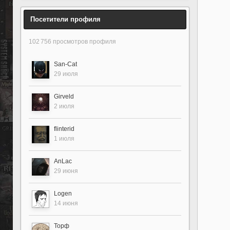
Посетители профиля
102 756 просмотров профиля
San-Cat
29 июля
Girveld
2 июля
flinterid
1 июля
AnLac
29 июня
Logen
14 июня
Торф