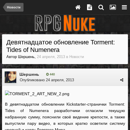
Новости
Девятнадцатое обновление Torment:
Tides of Numenera
Автор
Шершень
,
24 апреля, 2013
в
Новости
Шершень
440
Опубликовано
24 апреля, 2013
В девятнадцатом обновлении Kickstarter-странички Torment:
Tides of Numenera разработчики огласили текущую
набранную сумму, пояснили своё видение крепости, а также
выпустили пару видео, в которых кратко осветили систему
уровней и карту Девятого Мира.