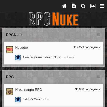
RPGNuke
Новости
114 279
сообщений
Анонсирована Tales of Sora…
RPG
Игры жанра RPG
33 900
сообщений
Baldur's Gate 3