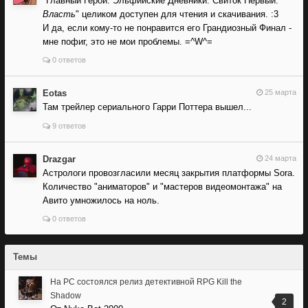
"Главный Герой. Эльфийские Дневники. Свиток Первый:
Власть
" целиком доступен для чтения и скачивания. :3
И да, если кому-то не понравится его Грандиозный Финал -
мне пофиг, это не мои проблемы. =^W^=
0 ответов
Eotas
25 марта
Там трейлер сериального Гарри Поттера вышел...
9 ответов
Drazgar
24 марта
Астрологи провозгласили месяц закрытия платформы Sora.
Количество "аниматоров" и "мастеров видеомонтажа" на
Авито умножилось на ноль.
0 ответов
Темы
На PC состоялся релиз детективной RPG Kill the
Shadow
2