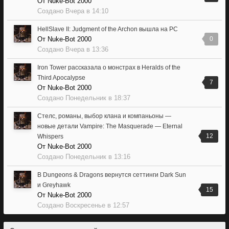
От
Nuke-Bot 2000
Создано
Вчера в 14:10
HellSlave II: Judgment of the Archon вышла на PC
От
Nuke-Bot 2000
0
Создано
Вчера в 13:36
Iron Tower рассказала о монстрах в Heralds of the
Third Apocalypse
7
От
Nuke-Bot 2000
Создано
Понедельник в 18:37
Стелс, романы, выбор клана и компаньоны —
новые детали Vampire: The Masquerade — Eternal
12
Whispers
От
Nuke-Bot 2000
Создано
Понедельник в 13:16
В Dungeons & Dragons вернутся сеттинги Dark Sun
и Greyhawk
15
От
Nuke-Bot 2000
Создано
Воскресенье в 12:57