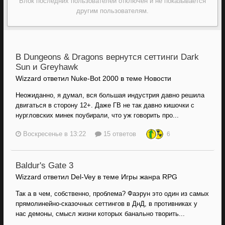
Блок последних пользователей отключён и не показывается
другим пользователям.
В Dungeons & Dragons вернутся сеттинги Dark
Sun и Greyhawk
Wizzard ответил Nuke-Bot 2000 в теме
Новости
Неожиданно, я думал, вся большая индустрия давно решила
двигаться в сторону 12+. Даже ГВ не так давно кишочки с
нургловских минек поубирали, что уж говорить про...
Воскресенье в 13:22
15 ответов
6
Baldur's Gate 3
Wizzard ответил Del-Vey в теме
Игры жанра RPG
Так а в чем, собственно, проблема? Фаэрун это один из самых
прямолинейно-сказочных сеттингов в ДнД, в противниках у
нас демоны, смысл жизни которых банально творить...