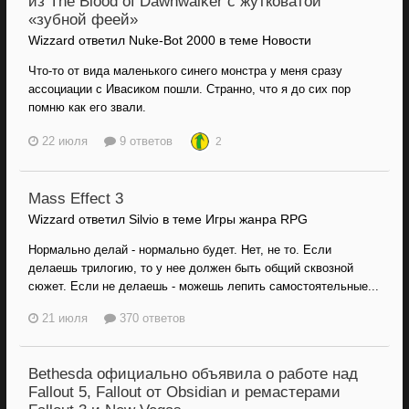
из The Blood of Dawnwalker с жутковатой
«зубной феей»
Wizzard ответил Nuke-Bot 2000 в теме
Новости
Что-то от вида маленького синего монстра у меня сразу
ассоциации с Ивасиком пошли. Странно, что я до сих пор
помню как его звали.
22 июля
9 ответов
2
Mass Effect 3
Wizzard ответил Silvio в теме
Игры жанра RPG
Нормально делай - нормально будет. Нет, не то. Если
делаешь трилогию, то у нее должен быть общий сквозной
сюжет. Если не делаешь - можешь лепить самостоятельные...
21 июля
370 ответов
Bethesda официально объявила о работе над
Fallout 5, Fallout от Obsidian и ремастерами