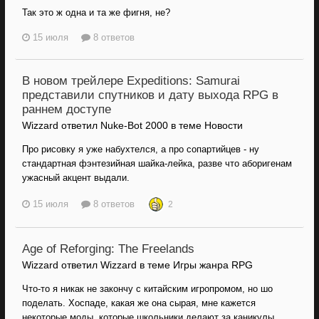
Так это ж одна и та же фигня, не?
15 июля
8 ответов
В новом трейлере Expeditions: Samurai
представили спутников и дату выхода RPG в
раннем доступе
Wizzard ответил Nuke-Bot 2000 в теме
Новости
Про рисовку я уже набухтелся, а про сопартийцев - ну
стандартная фэнтезийная шайка-лейка, разве что аборигенам
ужасный акцент выдали.
15 июля
8 ответов
2
Age of Reforging: The Freelands
Wizzard ответил Wizzard в теме
Игры жанра RPG
Что-то я никак не закончу с китайским игропромом, но шо
поделать. Хоспаде, какая же она сырая, мне кажется
некоторые моды, которые школьники делают за каникулы...