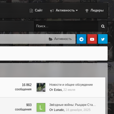
Сайт
Активность
Лидеры
Активность
16 862
Новости и общее обсуждение
сообщения
От
Eotas
22 июля
903
Звёздные войны: Рыцари Ста…
сообщения
От
Lunatic
18 декабря, 2025