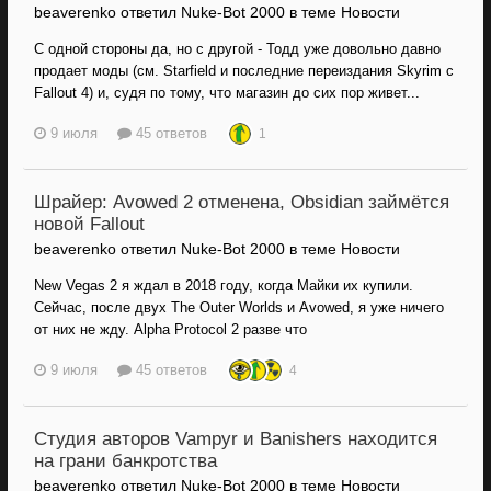
beaverenko ответил Nuke-Bot 2000 в теме
Новости
С одной стороны да, но с другой - Тодд уже довольно давно
продает моды (см. Starfield и последние переиздания Skyrim с
Fallout 4) и, судя по тому, что магазин до сих пор живет...
9 июля
45 ответов
1
Шрайер: Avowed 2 отменена, Obsidian займётся
новой Fallout
beaverenko ответил Nuke-Bot 2000 в теме
Новости
New Vegas 2 я ждал в 2018 году, когда Майки их купили.
Сейчас, после двух The Outer Worlds и Avowed, я уже ничего
от них не жду. Alpha Protocol 2 разве что
9 июля
45 ответов
4
Студия авторов Vampyr и Banishers находится
на грани банкротства
beaverenko ответил Nuke-Bot 2000 в теме
Новости