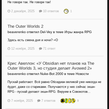
Не говори так. Не говори так!
2 декабря, 2025
10 ответов
1
The Outer Worlds 2
beaverenko ответил Del-Vey в теме
Игры жанра RPG
Здесь есть смена дня и ночи? =О
12 ноября, 2025
71 ответ
Крис Авеллон: «У Obsidian нет планов на The
Outer Worlds 3, но студия делает Avowed 2»
beaverenko ответил Nuke-Bot 2000 в теме
Новости
Пускай работают. Всё равно Обсидиан великой уже никогда не
будет, даже со стариками. Получаются у них сейчас экшн-
RPG - пускай делают экшн-RPG. Веруем в Совокотов...
7 ноября, 2025
7 ответов
9