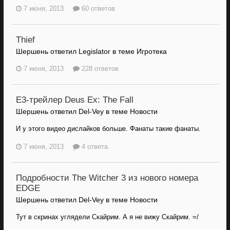
7 июня, 2013
60 ответов
Thief
Шершень ответил Legislator в теме
Игротека
7 июня, 2013
228 ответов
E3-трейлер Deus Ex: The Fall
Шершень ответил Del-Vey в теме
Новости
И у этого видео дислайков больше. Фанаты такие фанаты.
7 июня, 2013
4 ответа
Подробности The Witcher 3 из нового номера
EDGE
Шершень ответил Del-Vey в теме
Новости
Тут в скринах углядели Скайрим. А я не вижу Скайрим. =/