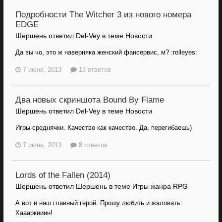
Подробности The Witcher 3 из нового номера
EDGE
Шершень ответил Del-Vey в теме
Новости
Да вы чо, это ж наверняка женский фансервис, м? :rolleyes:
7 июня, 2013
18 ответов
Два новых скриншота Bound By Flame
Шершень ответил Del-Vey в теме
Новости
Игры-среднячки. Качество как качество. Да, перегибаешь)
7 июня, 2013
8 ответов
Lords of the Fallen (2014)
Шершень ответил Шершень в теме
Игры жанра RPG
А вот и наш главный герой. Прошу любить и жаловать:
Хаааркииин!