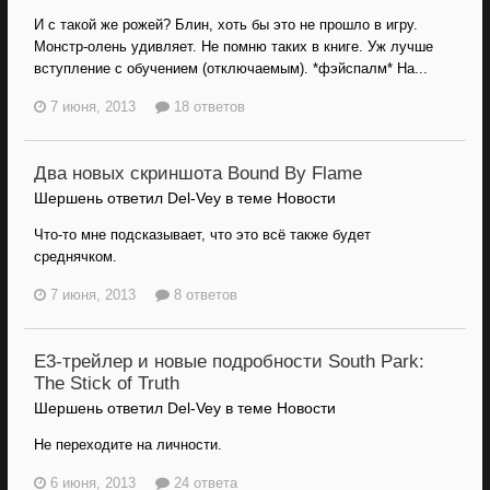
И с такой же рожей? Блин, хоть бы это не прошло в игру.
Монстр-олень удивляет. Не помню таких в книге. Уж лучше
вступление с обучением (отключаемым). *фэйспалм* На...
7 июня, 2013
18 ответов
Два новых скриншота Bound By Flame
Шершень ответил Del-Vey в теме
Новости
Что-то мне подсказывает, что это всё также будет
среднячком.
7 июня, 2013
8 ответов
E3-трейлер и новые подробности South Park:
The Stick of Truth
Шершень ответил Del-Vey в теме
Новости
Не переходите на личности.
6 июня, 2013
24 ответа