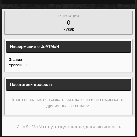
РЕПУТАЦИЯ
0
Чужак
Информация о JoATMoN
Звание
Уровень: 1
Посетители профиля
Блок последних пользователей отключён и не показывается
другим пользователям.
У JoATMoN отсутствует последняя активность