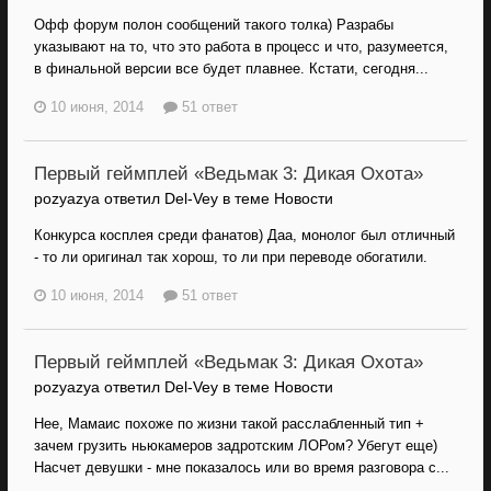
Офф форум полон сообщений такого толка) Разрабы
указывают на то, что это работа в процесс и что, разумеется,
в финальной версии все будет плавнее. Кстати, сегодня...
10 июня, 2014
51 ответ
Первый геймплей «Ведьмак 3: Дикая Охота»
pozyazya ответил Del-Vey в теме
Новости
Конкурса косплея среди фанатов) Даа, монолог был отличный
- то ли оригинал так хорош, то ли при переводе обогатили.
10 июня, 2014
51 ответ
Первый геймплей «Ведьмак 3: Дикая Охота»
pozyazya ответил Del-Vey в теме
Новости
Нее, Мамаис похоже по жизни такой расслабленный тип +
зачем грузить ньюкамеров задротским ЛОРом? Убегут еще)
Насчет девушки - мне показалось или во время разговора с...