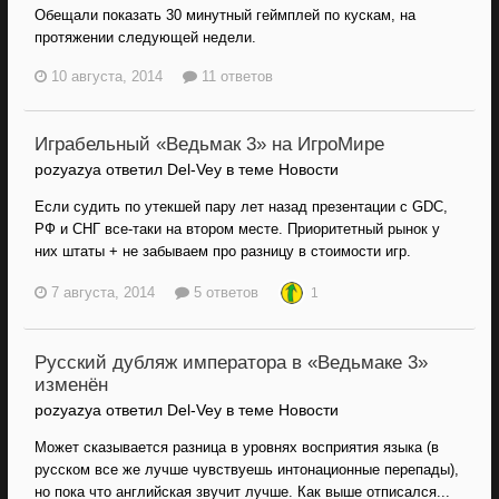
Обещали показать 30 минутный геймплей по кускам, на
протяжении следующей недели.
10 августа, 2014
11 ответов
Играбельный «Ведьмак 3» на ИгроМире
pozyazya ответил Del-Vey в теме
Новости
Если судить по утекшей пару лет назад презентации с GDC,
РФ и СНГ все-таки на втором месте. Приоритетный рынок у
них штаты + не забываем про разницу в стоимости игр.
7 августа, 2014
5 ответов
1
Русский дубляж императора в «Ведьмаке 3»
изменён
pozyazya ответил Del-Vey в теме
Новости
Может сказывается разница в уровнях восприятия языка (в
русском все же лучше чувствуешь интонационные перепады),
но пока что английская звучит лучше. Как выше отписался...