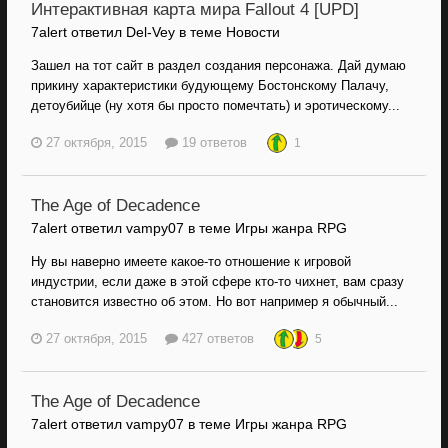
Интерактивная карта мира Fallout 4 [UPD]
7alert ответил Del-Vey в теме
Новости
Зашел на тот сайт в раздел создания персонажа. Дай думаю
прикину характеристики будующему Бостонскому Палачу,
детоубийце (ну хотя бы просто помечтать) и эротическому...
27 октября, 2015
19 ответов
1
The Age of Decadence
7alert ответил vampy07 в теме
Игры жанра RPG
Ну вы наверно имеете какое-то отношение к игровой
индустрии, если даже в этой сфере кто-то чихнет, вам сразу
становится известно об этом. Но вот например я обычный...
27 октября, 2015
427 ответов
5
The Age of Decadence
7alert ответил vampy07 в теме
Игры жанра RPG