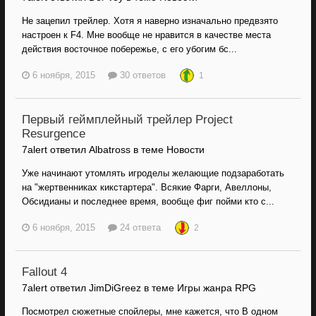
Не зацепил трейлер. Хотя я наверно изначально предвзято
настроен к F4. Мне вообще не нравится в качестве места
действия восточное побережье, с его убогим бс...
6 ноября, 2015
30 ответов
1
Первый геймплейный трейлер Project
Resurgence
7alert ответил Albatross в теме
Новости
Уже начинают утомлять игроделы желающие подзаработать
на "жертвенниках кикстартера". Всякие Фарги, Авеллоны,
Обсидианы и последнее время, вообще фиг пойми кто c...
6 ноября, 2015
24 ответа
2
Fallout 4
7alert ответил JimDiGreez в теме
Игры жанра RPG
Посмотрел сюжетные спойлеры, мне кажется, что В одном