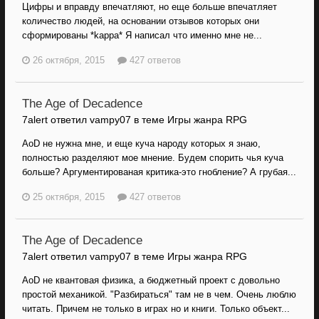
Цифры и вправду впечатляют, но еще больше впечатляет
количество людей, на основании отзывов которых они
сформированы *kappa* Я написал что именно мне не...
26 октября, 2015
427 ответов
The Age of Decadence
7alert ответил vampy07 в теме
Игры жанра RPG
AoD не нужна мне, и еще куча народу которых я знаю,
полностью разделяют мое мнение. Будем спорить чья куча
больше? Аргументированая критика-это гнобление? А грубая...
25 октября, 2015
427 ответов
The Age of Decadence
7alert ответил vampy07 в теме
Игры жанра RPG
AoD не квантовая физика, а бюджетный проект с довольно
простой механикой. "Разбираться" там не в чем. Очень люблю
читать. Причем не только в играх но и книги. Только объект...