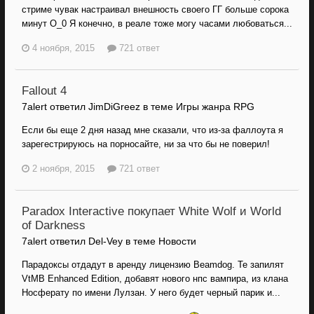
стриме чувак настраивал внешность своего ГГ больше сорока
минут O_0 Я конечно, в реале тоже могу часами любоваться...
4 ноября, 2015
721 ответ
Fallout 4
7alert ответил JimDiGreez в теме
Игры жанра RPG
Если бы еще 2 дня назад мне сказали, что из-за фаллоута я
зарегестрируюсь на порносайте, ни за что бы не поверил!
2 ноября, 2015
721 ответ
Paradox Interactive покупает White Wolf и World
of Darkness
7alert ответил Del-Vey в теме
Новости
Парадоксы отдадут в аренду лицензию Beamdog. Те запилят
VtMB Enhanced Edition, добавят нового нпс вампира, из клана
Носферату по имени Лулзан. У него будет черный парик и...