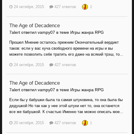
24 октября, 2015
427 ответов
2
The Age of Decadence
7alert ответил vampy07 в теме
Игры жанра RPG
Прошел Мнение осталось прежним Окончательный вердикт
таков: если у вас куча свободного времени на игры и вы
можете позволить себе тратить его даже на всякий трэш, то...
24 октября, 2015
427 ответов
The Age of Decadence
7alert ответил vampy07 в теме
Игры жанра RPG
Если бы у бабушки была та самая штуковина, то она была бы
дедушкой Но так как у нее этой штуки нет то, она останется
все же бабушкой. К счастью Именно так можно описать мое...
20 октября, 2015
427 ответов
1