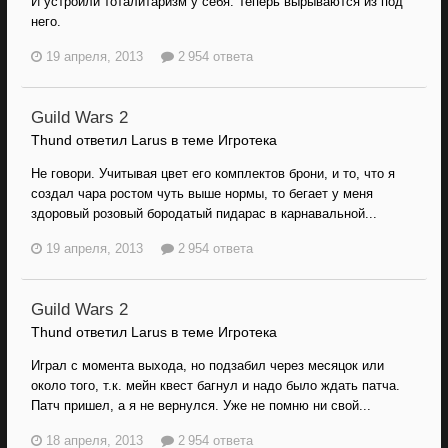
И устроили тоталитаризм у себя. Теперь вырываются из под
него.
19 апреля, 2013
2 954 ответа
Guild Wars 2
Thund ответил Larus в теме
Игротека
Не говори. Учитывая цвет его комплектов брони, и то, что я
создал чара ростом чуть выше нормы, то бегает у меня
здоровый розовый бородатый пидарас в карнавальной...
19 апреля, 2013
2 954 ответа
Guild Wars 2
Thund ответил Larus в теме
Игротека
Играл с момента выхода, но подзабил через месяцок или
около того, т.к. мейн квест багнул и надо было ждать патча.
Патч пришел, а я не вернулся. Уже не помню ни свой...
18 апреля, 2013
2 954 ответа