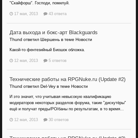
"Скайфорш". Господи, помилуй.
17 мая, 2013
43 ответа
Дата выхода и бокс-арт Blackguards
Thund ответил Шершень в теме
Новости
Какой-то фентезийный Биошок обложка.
12 мая, 2013
5 ответов
Технические работы на RPGNuke.ru (Update #2)
Thund ответил Del-Vey в теме
Новости
И это значит, что учитывая невысокую квалификацию
модераторов некоторых разделов форума, такие "дискутёры"
ещё и получат преды/РО/баны по результатам, в то время...
12 мая, 2013
30 ответов