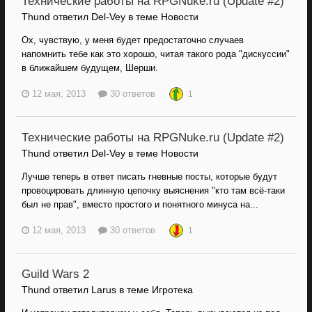
Технические работы на RPGNuke.ru (Update #2)
Thund ответил Del-Vey в теме
Новости
Ох, чувствую, у меня будет предостаточно случаев
напомнить тебе как это хорошо, читая такого рода "дискуссии"
в ближайшем будущем, Шерши.
12 мая, 2013
30 ответов
1
Технические работы на RPGNuke.ru (Update #2)
Thund ответил Del-Vey в теме
Новости
Лучше теперь в ответ писать гневные посты, которые будут
провоцировать длинную цепочку выяснения "кто там всё-таки
был не прав", вместо простого и понятного минуса на...
12 мая, 2013
30 ответов
1
Guild Wars 2
Thund ответил Larus в теме
Игротека