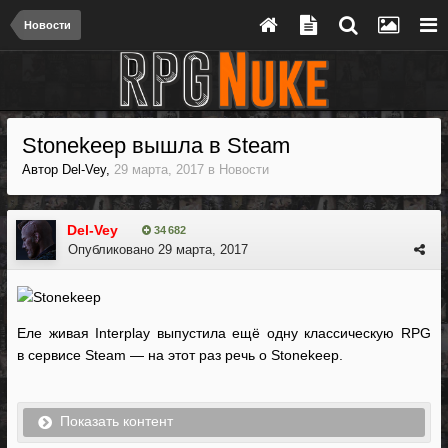
Новости
Stonekeep вышла в Steam
Автор
Del-Vey
,
29 марта, 2017
в
Новости
Del-Vey
34 682
Опубликовано
29 марта, 2017
Еле живая Interplay выпустила ещё одну классическую RPG
в сервисе Steam — на этот раз речь о Stonekeep.
Показать контент