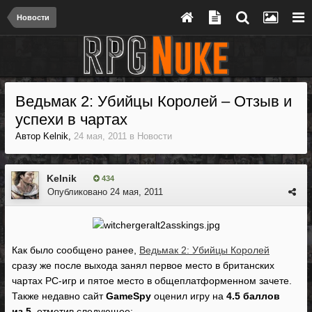
Новости
Ведьмак 2: Убийцы Королей – Отзыв и
успехи в чартах
Автор
Kelnik
,
24 мая, 2011
в
Новости
Kelnik
434
Опубликовано
24 мая, 2011
Как было сообщено ранее,
Ведьмак 2: Убийцы Королей
сразу же после выхода занял первое место в британских
чартах PC-игр и пятое место в общеплатформенном зачете.
Также недавно сайт
GameSpy
оценил игру на
4.5 баллов
из 5
, отметив следующее: