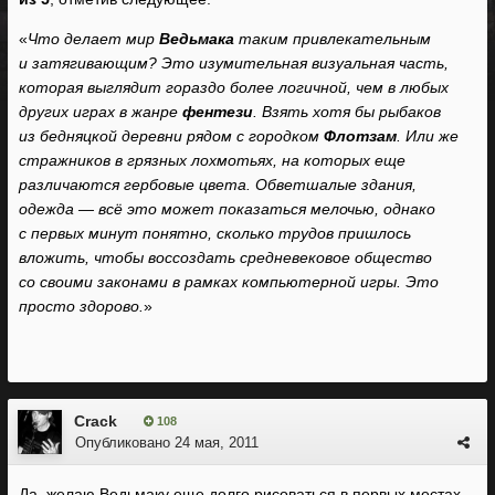
«
Что делает мир
Ведьмака
таким привлекательным
и затягивающим? Это изумительная визуальная часть,
которая выглядит гораздо более логичной, чем в любых
других играх в жанре
фентези
. Взять хотя бы рыбаков
из бедняцкой деревни рядом с городком
Флотзам
. Или же
стражников в грязных лохмотьях, на которых еще
различаются гербовые цвета. Обветшалые здания,
одежда — всё это может показаться мелочью, однако
с первых минут понятно, сколько трудов пришлось
вложить, чтобы воссоздать средневековое общество
со своими законами в рамках компьютерной игры. Это
просто здорово.
»
Crack
108
Опубликовано
24 мая, 2011
Да, желаю Ведьмаку еще долго рисоваться в первых местах.