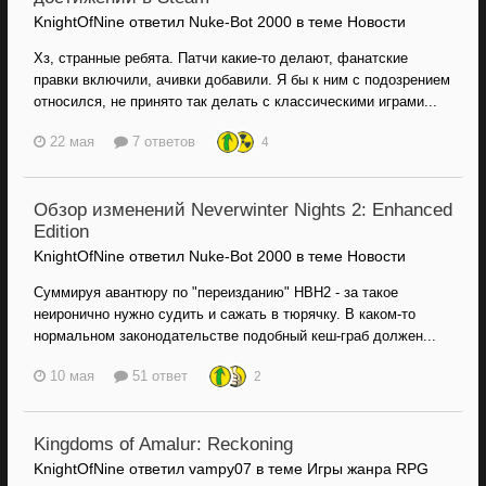
KnightOfNine ответил Nuke-Bot 2000 в теме
Новости
Хз, странные ребята. Патчи какие-то делают, фанатские
правки включили, ачивки добавили. Я бы к ним с подозрением
относился, не принято так делать с классическими играми...
22 мая
7 ответов
4
Обзор изменений Neverwinter Nights 2: Enhanced
Edition
KnightOfNine ответил Nuke-Bot 2000 в теме
Новости
Суммируя авантюру по "переизданию" НВН2 - за такое
неиронично нужно судить и сажать в тюрячку. В каком-то
нормальном законодательстве подобный кеш-граб должен...
10 мая
51 ответ
2
Kingdoms of Amalur: Reckoning
KnightOfNine ответил vampy07 в теме
Игры жанра RPG