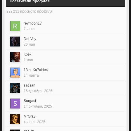
Посетители профиля
222 231 просмотр профиля
reymoon17
7 июня
Del-Vey
26 мая
Крэй
1 мая
13th_Ka7aHe4
14 марта
sadsan
16 декабря, 2025
Sargast
14 октября, 2025
MrGray
4 июля, 2025