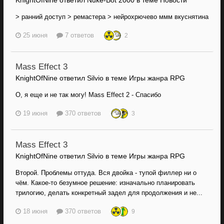
KnightOfNine ответил Nuke-Bot 2000 в теме
Новости
> ранний доступ > ремастера > нейрохрючево ммм вкуснятина
25 июня
7 ответов
2
Mass Effect 3
KnightOfNine ответил Silvio в теме
Игры жанра RPG
О, я еще и не так могу! Mass Effect 2 - Спасибо
19 июня
370 ответов
3
Mass Effect 3
KnightOfNine ответил Silvio в теме
Игры жанра RPG
Второй. Проблемы оттуда. Вся двойка - тупой филлер ни о
чём. Какое-то безумное решение: изначально планировать
трилогию, делать конкретный задел для продолжения и не...
18 июня
370 ответов
9