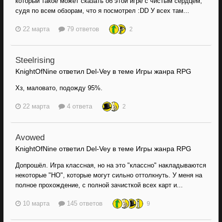
который такое может сказать об этой игре с чистым сердцем,
судя по всем обзорам, что я посмотрел :DD У всех там...
22 марта
79 ответов
2
Steelrising
KnightOfNine ответил Del-Vey в теме
Игры жанра RPG
Хз, маловато, подожду 95%.
22 марта
4 ответа
2
Avowed
KnightOfNine ответил Del-Vey в теме
Игры жанра RPG
Допрошёл. Игра классная, но на это "классно" накладываются
некоторые "НО", которые могут сильно оттолкнуть. У меня на
полное прохождение, с полной зачисткой всех карт и...
10 марта
145 ответов
9