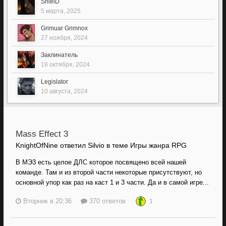
ShielD
5 марта, 2025
Grimuar Grimnox
27 ноября, 2024
Заклинатель
18 октября, 2024
Legislator
10 августа, 2024
Mass Effect 3
KnightOfNine ответил Silvio в теме
Игры жанра RPG
В МЭ3 есть целое ДЛС которое посвящено всей нашей
команде. Там и из второй части некоторые присутствуют, но
основной упор как раз на каст 1 и 3 части. Да и в самой игре...
Вторник в 20:36
370 ответов
1