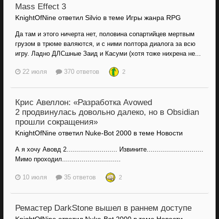
Mass Effect 3
KnightOfNine ответил Silvio в теме
Игры жанра RPG
Да там и этого ничерта нет, половина сопартийцев мертвым
грузом в трюме валяются, и с ними полтора диалога за всю
игру. Ладно ДЛСшные Заид и Касуми (хотя тоже нихрена не...
22 июля
370 ответов
2
Крис Авеллон: «Разработка Avowed
2 продвинулась довольно далеко, но в Obsidian
прошли сокращения»
KnightOfNine ответил Nuke-Bot 2000 в теме
Новости
А я хочу Авовд 2.......................... Извините.............................
Мимо проходил..............................
10 июля
35 ответов
2
Ремастер DarkStone вышел в раннем доступе