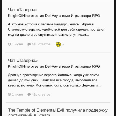
Чат «Таверна»
KnightOfNine ответил Del-Vey в теме
Игры жанра RPG
А это моя история с первым Балдурс Гейтом. Играл в
Стимовскую версию, удобно всё для себя сделал: поставил
мод на диалоги со спутниками, самим спутникам...
1 июня
416 ответов
2
Чат «Таверна»
KnightOfNine ответил Del-Vey в теме
Игры жанра RPG
Дропнул прохождение первого Фоллача, когда уже почти
дошёл до концовки. Зачистил все города, выполнил все
квесты, включая Могильник, осталось только Церковь и...
1 июня
416 ответов
The Temple of Elemental Evil получила поддержку
достижений в Steam