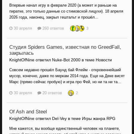
Впервые начал игру в феврале 2020 (а может и раньше на
пиратке, это только данные со стимовской лицухи). 18 апреля
2026 года, наконец, закрыл гештальт и прошёл...
30 апреля
260 ответов
3
Студия Spiders Games, известная по GreedFall,
закрылась
KnightOfNine ответил Nuke-Bot 2000 в теме
Новости
Совсем недавно прошёл Баунд бай Флейм - откровеннейший
мусор, конечно, даже по меркам 2014 года. Еще на Деке висят
Марс (прямо сейчас пробую) и игра про Фей, но ни та ни та...
30 апреля
20 ответов
2
Of Ash and Steel
KnightOfNine ответил Del-Vey в теме
Игры жанра RPG
Мне кажется, вы вообще единственный человек на планете,