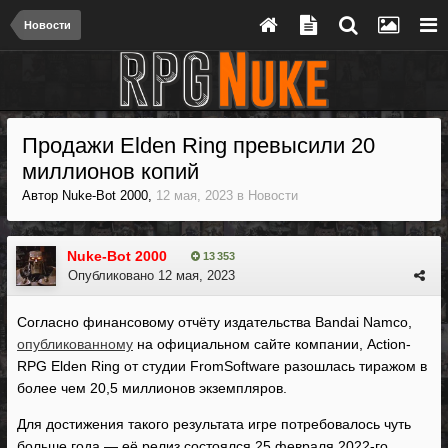
Новости
Продажи Elden Ring превысили 20
миллионов копий
Автор
Nuke-Bot 2000
,
12 мая, 2023
в
Новости
Nuke-Bot 2000
13 353
Опубликовано
12 мая, 2023
Согласно финансовому отчёту издательства Bandai Namco,
опубликованному
на официальном сайте компании, Action-
RPG Elden Ring от студии FromSoftware разошлась тиражом в
более чем 20,5 миллионов экземпляров.
Для достижения такого результата игре потребовалось чуть
больше года — её релиз состоялся 25 февраля 2022-го.