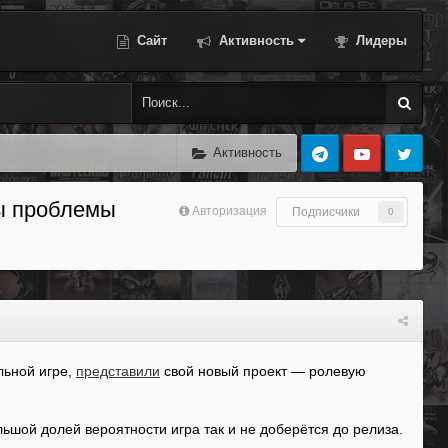
Сайт
Активность
Лидеры
Активность
ры проблемы
Авторизация
Подписчики
0
льной игре,
представили
свой новый проект — ролевую
ьшой долей вероятности игра так и не доберётся до релиза.