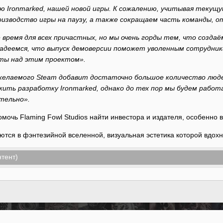
 Ironmarked, нашей новой игры. К сожалению, учитывая текущу
изводство игры на паузу, а также сокращаем часть команды, о
время для всех причастных, но мы очень горды тем, что созда
надеемся, что выпуск демоверсии поможет уволенным сотрудни
ты над этим проектом».
 желаемого Steam добавит достаточно большое количество людей
жить разработку Ironmarked, однако до тех пор мы будем рабо
тельно».
омочь Flaming Fowl Studios найти инвестора и издателя, особенно 
ются в фэнтезийной вселенной, визуальная эстетика которой вдох
тент)