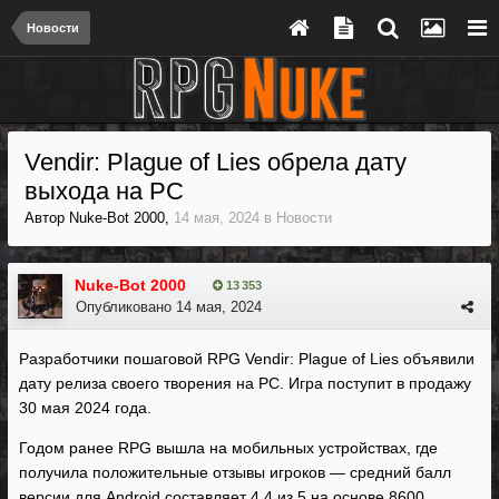
Новости
Vendir: Plague of Lies обрела дату
выхода на PC
Автор
Nuke-Bot 2000
,
14 мая, 2024
в
Новости
Nuke-Bot 2000
13 353
Опубликовано
14 мая, 2024
Разработчики пошаговой RPG Vendir: Plague of Lies объявили
дату релиза своего творения на PC. Игра поступит в продажу
30 мая 2024 года.
Годом ранее RPG вышла на мобильных устройствах, где
получила положительные отзывы игроков — средний балл
версии для Android составляет 4,4 из 5 на основе 8600