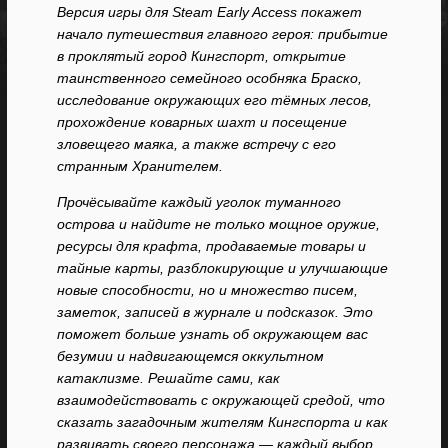
Версия игры для Steam Early Access покажет
начало путешествия главного героя: прибытие
в проклятый город Кингспорт, открытие
таинственного семейного особняка Браско,
исследование окружающих его тёмных лесов,
прохождение коварных шахт и посещение
зловещего маяка, а также встречу с его
странным Хранителем.
Прочёсывайте каждый уголок туманного
острова и найдите не только мощное оружие,
ресурсы для крафта, продаваемые товары и
тайные карты, разблокирующие и улучшающие
новые способности, но и множество писем,
заметок, записей в журнале и подсказок. Это
поможет больше узнать об окружающем вас
безумии и надвигающемся оккультном
катаклизме. Решайте сами, как
взаимодействовать с окружающей средой, что
сказать загадочным жителям Кингспорта и как
развивать своего персонажа — каждый выбор