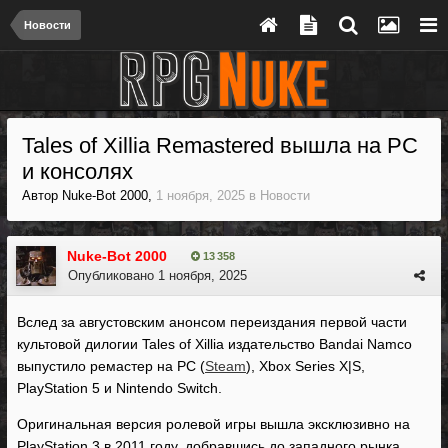
Новости
Tales of Xillia Remastered вышла на PC
и консолях
Автор
Nuke-Bot 2000
,
1 ноября, 2025
в
Новости
Nuke-Bot 2000
13 358
Опубликовано
1 ноября, 2025
Вслед за августовским анонсом переиздания первой части
культовой дилогии Tales of Xillia издательство Bandai Namco
выпустило ремастер на PC (
Steam
), Xbox Series X|S,
PlayStation 5 и Nintendo Switch.
Оригинальная версия ролевой игры вышла эксклюзивно на
PlayStation 3 в 2011 году, добравшись до западного рынка