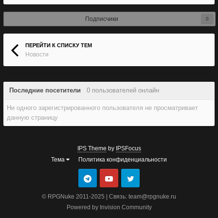
Подписчики
0
ПЕРЕЙТИ К СПИСКУ ТЕМ
Новости
Последние посетители
0 пользователей онлайн
Ни одного зарегистрированного пользователя не просматривает
данную страницу
IPS Theme
by
IPSFocus
Тема
Политика конфиденциальности
© RPGNuke 2011-2025 | Связь: team@rpgnuke.ru
Powered by Invision Community