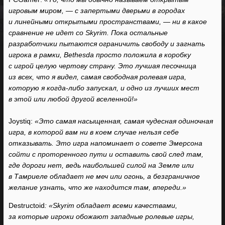
игровым миром, — с запертыми дверьми в городах
и линейными открытыми пространствами, — ни в какое
сравнение не идет со Skyrim. Пока остальные
разработчики пытаются ограничить свободу и загнать
игрока в рамки, Bethesda просто положила в коробку
с игрой целую чертову страну. Это лучшая песочница
из всех, что я видел, самая свободная ролевая игра,
которую я когда-либо запускал, и одно из лучших мест
в этой или любой другой вселенной!»
Joystiq:
«Это самая насыщенная, самая чудесная одиночная
игра, в которой вам ни в коем случае нельзя себе
отказывать. Это игра напоминает о совете Эмерсона
сойти с проторенного пути и оставить свой след там,
где дороги нет, ведь наибольшей силой на Земле или
в Тамриеле обладает не меч или огонь, а безграничное
желание узнать, что же находится там, впереди.»
Destructoid
: «Skyrim обладает всеми качествами,
за которые игроки обожают западные ролевые игры,