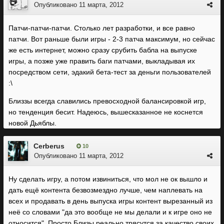
Опубликовано
11 марта, 2012
Патчи-патчи-патчи. Столько лет разработки, и все равно
патчи. Вот раньше были игры - 2-3 патча максимум, но сейчас
же есть интернет, можно сразу срубить бабла на выпуске
игры, а позже уже править баги патчами, выкладывая их
посредством сети, эдакий бета-тест за деньги пользователей
:\
Близзы всегда славились превосходной балансировкой игр,
но тенденция бесит. Надеюсь, вышесказанное не коснется
новой Дьяблы.
Cerberus
10
Опубликовано
11 марта, 2012
Ну сделать игру, а потом извиниться, что мол не ок вышло и
дать ещё контента безвозмездно лучше, чем наплевать на
всех и продавать в день выпуска игры контент вырезанный из
неё со словами "да это вообще не мы делали и к игре оно не
относится". Просто Близы реально трясутся за качество своих