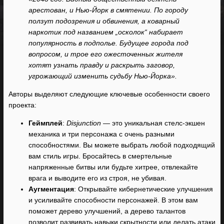
арестован, и Нью-Йорк в смятении. По городу
ползут подозрения и обвинения, а коварный
наркотик под названием „осколок“ набирает
популярность в подполье. Будущее города под
вопросом, и трое его ожесточенных жителя
хотят узнать правду и раскрыть заговор,
угрожающий изменить судьбу Нью-Йорка».
Авторы выделяют следующие ключевые особенности своего
проекта:
Геймплей
:
Disjunction
— это уникальная стелс-экшен
механика и три персонажа с очень разными
способностями. Вы можете выбрать любой подходящий
вам стиль игры. Бросайтесь в смертельные
напряженные битвы или будьте хитрее, отвлекайте
врага и выводите его из строя, не убивая.
Аугментация
: Открывайте кибернетические улучшения
и усиливайте способности персонажей. В этом вам
поможет дерево улучшений, а дерево талантов
позволит развивать навыки скрытности или делать атаки