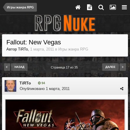
Игры жанра RPG
Fallout: New Vegas
Автор
TiRTo
,
1 марта, 2011
в
Игры жанра RPG
НАЗАД
ДАЛЕЕ
Страница 17 из 35
TiRTo
94
Опубликовано
1 марта, 2011