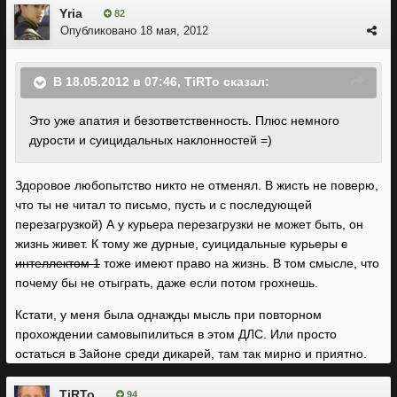
Yria
82
Опубликовано
18 мая, 2012
В 18.05.2012 в 07:46, TiRTo сказал:
Это уже апатия и безответственность. Плюс немного
дурости и суицидальных наклонностей =)
Здоровое любопытство никто не отменял. В жисть не поверю,
что ты не читал то письмо, пусть и с последующей
перезагрузкой) А у курьера перезагрузки не может быть, он
жизнь живет. К тому же дурные, суицидальные курьеры
с
интеллектом 1
тоже имеют право на жизнь. В том смысле, что
почему бы не отыграть, даже если потом грохнешь.
Кстати, у меня была однажды мысль при повторном
прохождении самовыпилиться в этом ДЛС. Или просто
остаться в Зайоне среди дикарей, там так мирно и приятно.
TiRTo
94