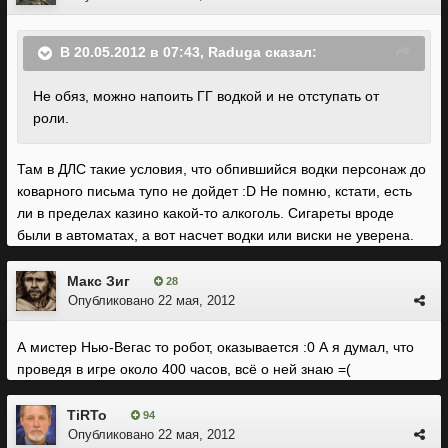
В 20.05.2012 в 07:43, Raduga сказал:
Не обяз, можно напоить ГГ водкой и не отступать от
роли.
Там в ДЛС такие условия, что обпившийся водки персонаж до
коварного письма тупо не дойдет :D Не помню, кстати, есть
ли в пределах казино какой-то алкоголь. Сигареты вроде
были в автоматах, а вот насчет водки или виски не уверена.
Макс Зиг
28
Опубликовано
22 мая, 2012
А мистер Нью-Вегас то робот, оказывается :0 А я думал, что
проведя в игре около 400 часов, всё о ней знаю =(
TiRTo
94
Опубликовано
22 мая, 2012