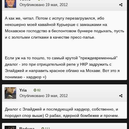
Опубликовано
19 мая, 2012
А как же, читал. Потом с испугу перезагрузился, ибо
некошерно моей кавайной Курьерше с замашками на
Мохавское господство в беспонтовом бункере подыхать, пусть
и с золотыми слитками в качестве пресс-папье.
Если уж на то пошло, то самый крутой "преждевременный"
диалог - это при отрицательной репе у НКР задружить с
Элайджей и направить красное облако на Мохаве. Вот это я
понимаю - хардкор =)
Yria
82
Опубликовано
19 мая, 2012
Диалог с Элайджей и последующий хардкор, собственно, и
породил спор выше) О рабах, ядерной бомбежке и прочем.
Raduga
111