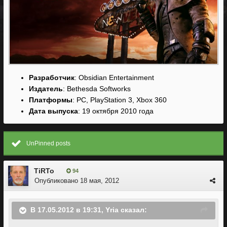
Разработчик
: Obsidian Entertainment
Издатель
: Bethesda Softworks
Платформы
: PC, PlayStation 3, Xbox 360
Дата выпуска
: 19 октября 2010 года
UnPinned posts
TiRTo
94
Опубликовано
18 мая, 2012
В 17.05.2012 в 19:31, Yria сказал: