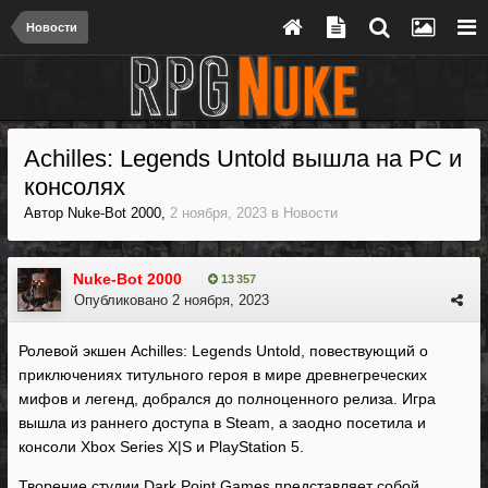
Новости
Achilles: Legends Untold вышла на PC и
консолях
Автор
Nuke-Bot 2000
,
2 ноября, 2023
в
Новости
Nuke-Bot 2000
13 357
Опубликовано
2 ноября, 2023
Ролевой экшен Achilles: Legends Untold, повествующий о
приключениях титульного героя в мире древнегреческих
мифов и легенд, добрался до полноценного релиза. Игра
вышла из раннего доступа в Steam, а заодно посетила и
консоли Xbox Series X|S и PlayStation 5.
Творение студии Dark Point Games представляет собой