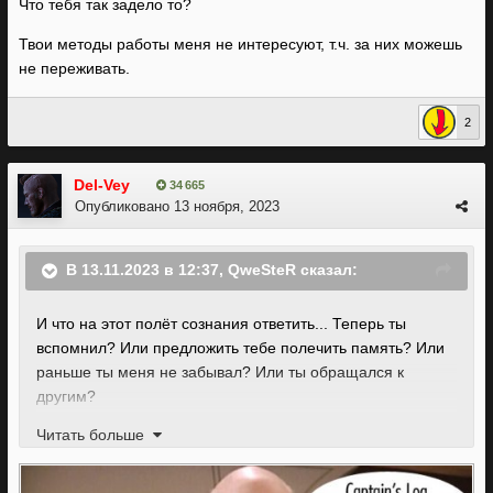
Что тебя так задело то?
Твои методы работы меня не интересуют, т.ч. за них можешь
не переживать.
2
Del-Vey
34 665
Опубликовано
13 ноября, 2023
В 13.11.2023 в 12:37,
QweSteR
сказал:
И что на этот полёт сознания ответить... Теперь ты
вспомнил? Или предложить тебе полечить память? Или
раньше ты меня не забывал? Или ты обращался к
другим?
Читать больше
Что тебя так задело то?
Твои методы работы меня не интересуют, т.ч. за них