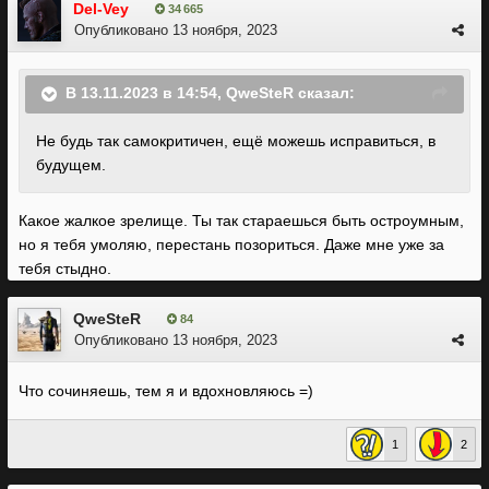
Del-Vey
34 665
Опубликовано
13 ноября, 2023
В 13.11.2023 в 14:54,
QweSteR
сказал:
Не будь так самокритичен, ещё можешь исправиться, в
будущем.
Какое жалкое зрелище. Ты так стараешься быть остроумным,
но я тебя умоляю, перестань позориться. Даже мне уже за
тебя стыдно.
QweSteR
84
Опубликовано
13 ноября, 2023
Что сочиняешь, тем я и вдохновляюсь =)
1
2