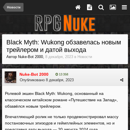
Новости
Black Myth: Wukong обзавелась новым
трейлером и датой выхода
Автор
Nuke-Bot 2000
,
8 декабря, 2023
в
Новости
Nuke-Bot 2000
13 358
Опубликовано
8 декабря, 2023
Ролевой экшен Black Myth: Wukong, основанный на
классическом китайском романе «Путешествие на Запад»,
обзавёлся новым трейлером.
Впечатляющий ролик не только продемонстрировал массу
постановочных эпизодов и геймплейных элементов, но и
представил дату выхода — 20 августа 2024 года.