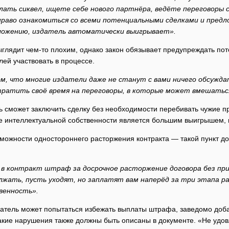
лать сиквел, ищете себе нового партнёра, ведёте переговоры с
право ознакомиться со всеми потенциальными сделками и предл
ложению, издатель автоматически выигрывает».
ыглядит чем-то плохим, однако закон обязывает предупреждать по
лей участвовать в процессе.
м, что многие издатели даже не станут с вами ничего обсуждать
тратить своё время на переговоры, в которые может вмешатьс
 сможет заключить сделку без необходимости перебивать чужие пр
е интеллектуальной собственности является большим выигрышем, н
можности одностороннего расторжения контракта — такой пункт доб
 контракт штраф за досрочное расторжение договора без прич
жать, пусть уходят, но заплатят вам наперёд за три этапа ра
венность».
здатель может попытаться избежать выплаты штрафа, заведомо доб
такие нарушения также должны быть описаны в документе. «Не удо