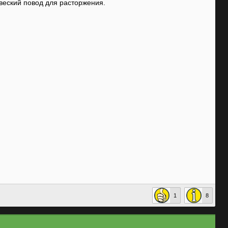
 веский повод для расторжения.
1
8