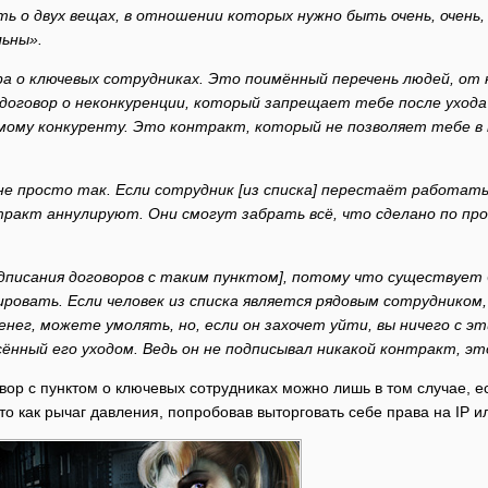
ать о двух вещах, в отношении которых нужно быть очень, очень,
ьны».
ора о ключевых сотрудниках. Это поимённый перечень людей, 
 договор о неконкуренции, который запрещает тебе после уход
мому конкуренту. Это контракт, который не позволяет тебе в 
не просто так. Если сотрудник [из списка] перестаёт работат
ракт аннулируют. Они смогут забрать всё, что сделано по про
подписания договоров с таким пунктом], потому что существуе
ировать. Если человек из списка является рядовым сотруднико
нег, можете умолять, но, если он захочет уйти, вы ничего с э
сённый его уходом. Ведь он не подписывал никакой контракт, эт
вор с пунктом о ключевых сотрудниках можно лишь в том случае, ес
то как рычаг давления, попробовав выторговать себе права на IP ил