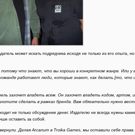
здатель может искать подрядчика исходя не только из его опыта, 
 потому что знают, что вы хороши в конкретном жанре. Или у в
в команде работают люди, которые знают, как делать [то, что 
атель захочет владеть всем. Он захочет владеть кодом, артом
хотите сделать в рамках бренда. Вам обязательно нужно вести
ходит не только обсуждение денег. Издателю не всегда нужны какие
чше оставить за собой.
рнули. Делая Arcanum в Troika Games, мы оставили себе права н