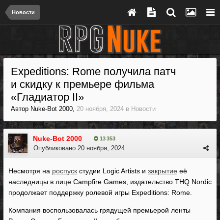
Новости
Expeditions: Rome получила патч
и скидку к премьере фильма
«Гладиатор II»
Автор
Nuke-Bot 2000
,
20 ноября, 2024
в
Новости
Nuke-Bot 2000
13 353
Опубликовано
20 ноября, 2024
Несмотря на
роспуск
студии Logic Artists и
закрытие
её
наследницы в лице Campfire Games, издательство THQ Nordic
продолжает поддержку ролевой игры Expeditions: Rome.
Компания воспользовалась грядущей премьерой ленты