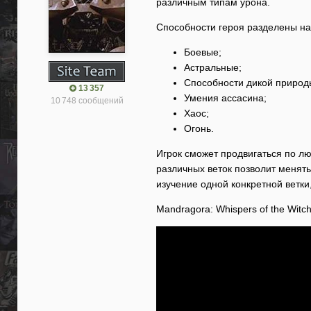
различным типам урона.
Способности героя разделены на 
Боевые;
Астральные;
Способности дикой природ
13 357
Умения ассасина;
10 748 сообщений
Хаос;
Огонь.
Игрок сможет продвигаться по л
различных веток позволит менять
изучение одной конкретной ветк
Mandragora: Whispers of the Witch