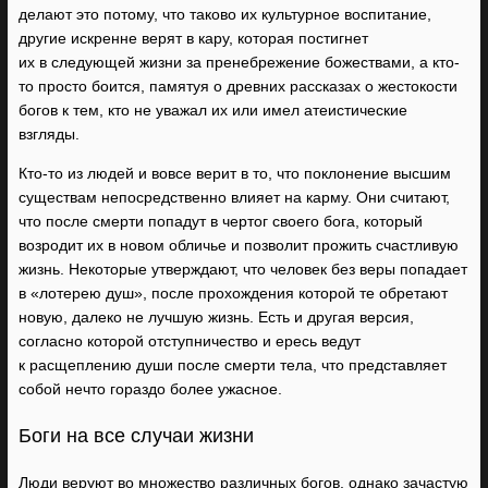
делают это потому, что таково их культурное воспитание,
другие искренне верят в кару, которая постигнет
их в следующей жизни за пренебрежение божествами, а кто-
то просто боится, памятуя о древних рассказах о жестокости
богов к тем, кто не уважал их или имел атеистические
взгляды.
Кто-то из людей и вовсе верит в то, что поклонение высшим
существам непосредственно влияет на карму. Они считают,
что после смерти попадут в чертог своего бога, который
возродит их в новом обличье и позволит прожить счастливую
жизнь. Некоторые утверждают, что человек без веры попадает
в «лотерею душ», после прохождения которой те обретают
новую, далеко не лучшую жизнь. Есть и другая версия,
согласно которой отступничество и ересь ведут
к расщеплению души после смерти тела, что представляет
собой нечто гораздо более ужасное.
Боги на все случаи жизни
Люди веруют во множество различных богов, однако зачастую