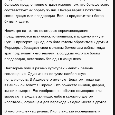
большее предпочтение отдают именно тем, кто больше всего
соответствует их образу жизни. Пахари верят в божества
света, дождя или плодородия. Воины предпочитают богов
битвы и удачи.
Несмотря на то, что некоторые вероисповедания
представляются взаимоисключающими, в трудную минуту
нужны приверженцы одного бога готовы обратиться к другим.
Фермеры обращают свои молитвы божествам войны, когда
враг подступает к его землям, а солдаты молятся богам
плодородия, оставшись без еды в чаще леса.
Некоторые боги в разных культурах имеют и разные
воплощения. Один из них получил наибольшую
популярность. В Аэдире его именуют Бератом, тогда как
в Вэйлии он зовется Сироно. Это божество циклов, дверей,
жизни и смерти. Его изображение обычно помещают или
вырезают у входа в жилище, либо в каком-то другом
«портале», служащем для перехода из одно места в другое.
В многочисленных руинах Ийр Гланфата исследователи