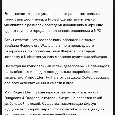
Это означает, что все установленные ранее контрольные
точки были достигнуты, а Project Eternity значительно
увеличится в размерах благодаря добавлению в игру еще
одного крупного города, наполненного заданиями и NPC.
Стоит отметить, что разработчики обогнали не только
Брайана Фарго с его Wasteland 2, но и предыдущего
рекордсмена по сборам — Тима Шафера, благодаря
которому о Kickstarter узнала массовая аудитория геймеров.
Несмотря на колоссальный успех, девелоперы не планируют
расслабляться и продолжают делиться подробностями
касательно Project Eternity. На этот раз Джош Сойер рассказал
обо всех аспектах жизни и смерти в игре.
Мир Project Eternity был вдохновлен отчасти вселенной
Dungeons & Dragons, в которой смерть не является такой
уж большой помехой. Существа, населяющие Дирвуд
и другие территории, верят, что после гибели их ждет один
единственный выход: начало новой жизни.