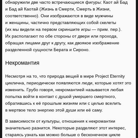
обнаружили две часто встречающиеся фигуры: Каот ай Бад
и Бад ай Каотай (Жизнь в Смерти, Смерть в Жизни,
соответственно). Они изображаются в виде мужчины
и женщины, частично представляющих собой скелеты
(их мы видели на первом скриншите игры — прим. пер.).
Их располагают по обе стороны от двери или прохода,
обращая лицами друг к другу, как двоякое изображение
разделенной сущности Берата и Сироно.
Некромантия
Несмотря на то, что природа вещей в мире Project Eternity
циклична, периодически появляются люди, которые хотят это
изменить. Грубо говоря, некромантией называется любая
попытка войти в контакт с душой умершего смертного,
обратившись к её прошлым жизням или с целью вселить
в мертвое тело энергию этой души или её саму.
В зависимости от культуры, отношения к некромантии
значительно разнится. Некоторые разделяют этот интерес,
стараясь узнать как можно больше о бесконечном цикле