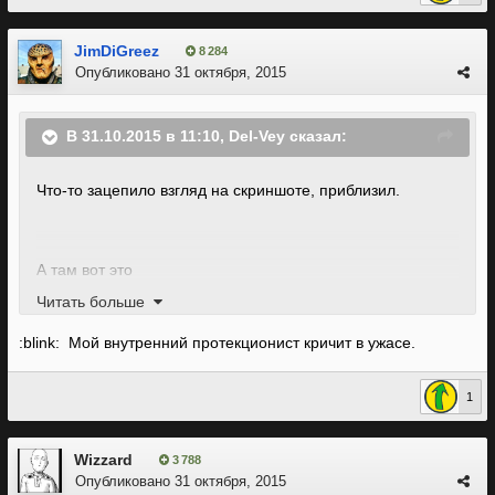
JimDiGreez
8 284
Опубликовано
31 октября, 2015
В 31.10.2015 в 11:10, Del-Vey сказал:
Что-то зацепило взгляд на скриншоте, приблизил.
А там вот это
13969.jpg
Читать больше
:blink: Мой внутренний протекционист кричит в ужасе.
Сразу видно, что очень ответственно подошли к
интерфейсу, его ведь пользователям показывать. :D
1
Новый арт-директор.
:
Wizzard
3 788
Опубликовано
31 октября, 2015