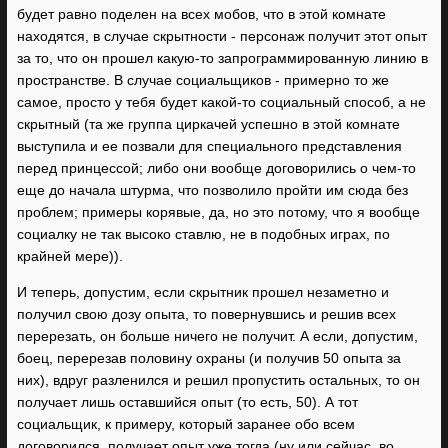
будет равно поделен на всех мобов, что в этой комнате
находятся, в случае скрытности - персонаж получит этот опыт
за то, что он прошел какую-то запрограммированную линию в
пространстве. В случае социальщиков - примерно то же
самое, просто у тебя будет какой-то социальный способ, а не
скрытный (та же группа циркачей успешно в этой комнате
выступила и ее позвали для специального представления
перед принцессой; либо они вообще договорились о чем-то
еще до начала штурма, что позволило пройти им сюда без
проблем; примеры корявые, да, но это потому, что я вообще
социалку не так высоко ставлю, не в подобных играх, по
крайней мере)).
И теперь, допустим, если скрытник прошел незаметно и
получил свою дозу опыта, то повернувшись и решив всех
перерезать, он больше ничего не получит. А если, допустим,
боец, перерезав половину охраны (и получив 50 опыта за
них), вдруг разленился и решил пропустить остальных, то он
получает лишь оставшийся опыт (то есть, 50). А тот
социальщик, к примеру, который заранее обо всем
договорился, получает опыт уже тогда (ну или сейчас, во