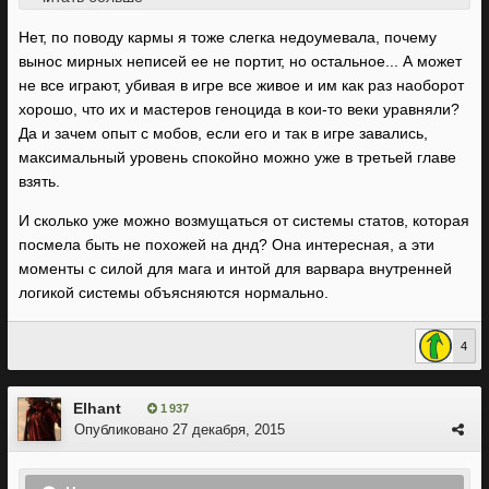
идеальную карму. Зато хамишь местной селянке, и вот
ты оказывается - агрессивный. Разрабы, интересно,
Нет, по поводу кармы я тоже слегка недоумевала, почему
вообще думали какой стимул будет у игроков зачищать
вынос мирных неписей ее не портит, но остальное... А может
локации и увеличивать кол-во мобов, если за это опыта
не все играют, убивая в игре все живое и им как раз наоборот
не дают... Раскачка мага, которому надо максить силу, и
хорошо, что их и мастеров геноцида в кои-то веки уравняли?
варвара - которому интеллект, на этом фоне не так
Да и зачем опыт с мобов, если его и так в игре завались,
существенна. У спутники от фонаря прописаны и
максимальный уровень спокойно можно уже в третьей главе
нарисованы, а они какой-то сюжетный режим пилят.
взять.
Обидно, блин.
И сколько уже можно возмущаться от системы статов, которая
посмела быть не похожей на днд? Она интересная, а эти
моменты с силой для мага и интой для варвара внутренней
логикой системы объясняются нормально.
4
Elhant
1 937
Опубликовано
27 декабря, 2015