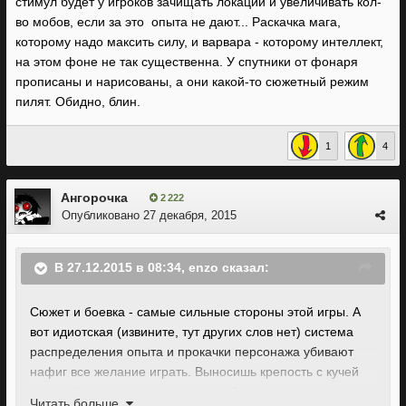
стимул будет у игроков зачищать локации и увеличивать кол-
во мобов, если за это опыта не дают... Раскачка мага,
которому надо максить силу, и варвара - которому интеллект,
на этом фоне не так существенна. У спутники от фонаря
прописаны и нарисованы, а они какой-то сюжетный режим
пилят. Обидно, блин.
1
4
Ангорочка
2 222
Опубликовано
27 декабря, 2015
В 27.12.2015 в 08:34, enzo сказал:
Сюжет и боевка - самые сильные стороны этой игры. А
вот идиотская (извините, тут других слов нет) система
распределения опыта и прокачки персонажа убивают
нафиг все желание играть. Выносишь крепость с кучей
рыцарей и монашек - получаешь 0 экспы, гору лута и
Читать больше