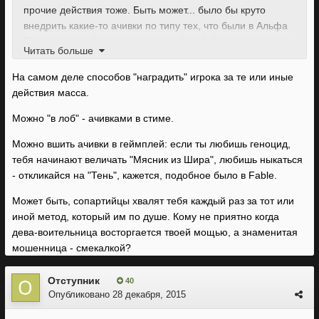
прочие действия тоже. Быть может... было бы круто
внедрить какие-то ачивки по типу тех, что были в Альфа
Протоколе, либо сделать так, чтобы убийства и прочее
Читать больше
влияли не на опыт, а на какие-то навыки или
способности.
На самом деле способов "наградить" игрока за те или иные
действия масса.
Можно "в лоб" - ачивками в стиме.
Можно вшить ачивки в геймплей: если ты любишь геноцид,
тебя начинают величать "Мясник из Шира", любишь ныкаться
- откликайся на "Тень", кажется, подобное было в Fable.
Может быть, сопартийцы хвалят тебя каждый раз за тот или
иной метод, который им по душе. Кому не приятно когда
дева-воительница восторгается твоей мощью, а знаменитая
мошенница - смекалкой?
Отступник
40
Опубликовано
28 декабря, 2015