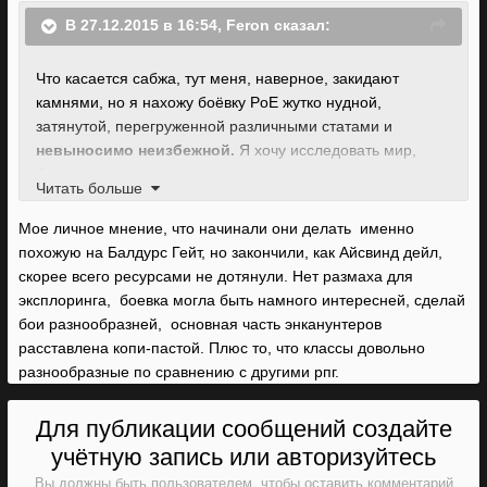
В 27.12.2015 в 16:54, Feron сказал:
Что касается сабжа, тут меня, наверное, закидают
камнями, но я нахожу боёвку PoE жутко нудной,
затянутой, перегруженной различными статами и
невыносимо неизбежной.
Я хочу исследовать мир,
болтать с персонажами, интриговать и распутывать
Читать больше
интриги, а меня вновь и вновь заставляют зачищать
подземелья будто это какой-то данжн-кроулер, в самом
Мое личное мнение, что начинали они делать именно
деле! В Baldurs Gate, которым вдохновлялись создатели,
похожую на Балдурс Гейт, но закончили, как Айсвинд дейл,
я хотя-бы почти всегда мог убежать от орд утомительных
скорее всего ресурсами не дотянули. Нет размаха для
уродов, жаждущих моего внимания. Так что я буду только
эксплоринга, боевка могла быть намного интересней, сделай
рад сюжетному режиму, который позволит мне поскорее
бои разнообразней, основная часть энканунтеров
разделаться с этой работой.
расставлена копи-пастой. Плюс то, что классы довольно
разнообразные по сравнению с другими рпг.
Для публикации сообщений создайте
учётную запись или авторизуйтесь
Вы должны быть пользователем, чтобы оставить комментарий