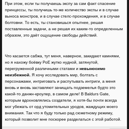
При этом, если ты получаешь экспу за сам факт спасение
принцессы, ты получишь то-же количество экспы и в случае
выноса монстров, и в случае стелс-прохождения, и в случае
болтовни. То есть, ты становишься опытнее, решая
поставленные задачи, а не решая их каким-то определенным
образом, это даёт ощущение свободы действий.
Что касается сабжа, тут меня, наверное, закидают камнями,
но я нахожу боёвку PoE жутко нудной, затянутой,
перегруженной различными статами и
невыносимо
неизбежной.
Я хочу исследовать мир, болтать с
персонажами, интриговать и распутывать интриги, а меня
вновь и вновь заставляют зачищать подземелья будто это
какой-то данжн-кроулер, в самом деле! В Baldurs Gate,
которым вдохновлялись создатели, я хотя-бы почти всегда
мог убежать от орд утомительных уродов, жаждущих моего
внимания. Так что я буду только рад сюжетному режиму,
который позволит мне поскорее разделаться с этой работой.