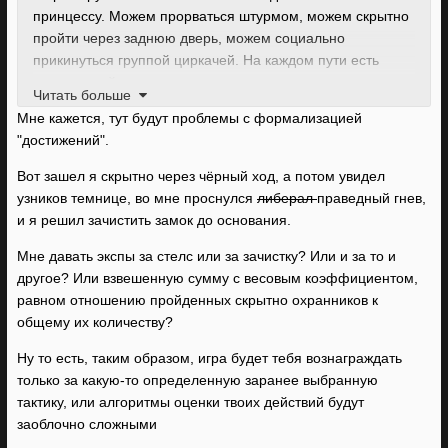
принцессу. Можем прорваться штурмом, можем скрытно
пройти через заднюю дверь, можем социально
прикинуться группой циркачей. На каждом пути есть
какие-то действия, которые игрок должен предпринять,
Читать больше
чтобы по этому пути продвинуться - вот за это и нужно
Мне кажется, тут будут проблемы с формализацией
давать опыт. Геноцидщикам - за убийство мобов,
"достижений".
социальщикам - за удачные разговоры, стелсерам - за
удачно пройденный скрытно угол и прочее. И делать так,
Вот зашел я скрытно через чёрный ход, а потом увидел
чтобы этот опыт был одинаковым.
узников темнице, во мне проснулся
либерал
праведный гнев,
и я решил зачистить замок до основания.
Мне давать экспы за стелс или за зачистку? Или и за то и
другое? Или взвешенную сумму с весовым коэффициентом,
равном отношению пройденных скрытно охранников к
общему их количеству?
Ну то есть, таким образом, игра будет тебя вознаграждать
только за какую-то определенную заранее выбранную
тактику, или алгоритмы оценки твоих действий будут
заоблочно сложными