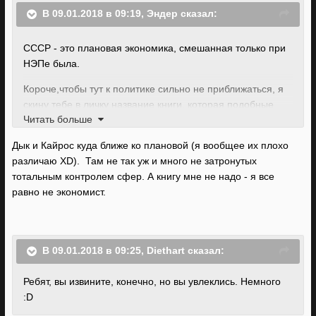
В 09.01.2018 в 09:19, Эндер сказал:
СССР - это плановая экономика, смешанная только при
НЭПе была.
Короче,чтобы тут к политике сильно не приближаться, я
скину тебе в личку название книги, которая подобные
Читать больше
взгляды опровергает. Там и про Советский Союз есть,
вроде бы.
Дык и Кайрос куда ближе ко плановой (я вообщее их плохо
различаю XD). Там не так уж и много не затронутых
тотальным контролем сфер. А книгу мне не надо - я все
равно не экономист.
В 09.01.2018 в 09:25, Diethart сказал:
Ребят, вы извините, конечно, но вы увлеклись. Немного
:D