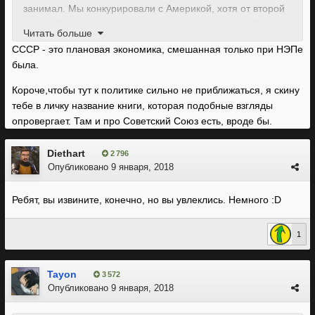
занимал. Мы конкурировали с Америкой, хотя от второй
мировой мы получили только потери, а она - прибыль и
Читать больше
т.п.
СССР - это плановая экономика, смешанная только при НЭПе
была.
Да, конечно, потом эта самая смешанная экономика
стала одним из факторов. добивших Союз. Но на
Короче,чтобы тут к политике сильно не приближаться, я скину
определенном этапе (конкретно - когда гос-во в жопе и
тебе в личку название книги, которая подобные взгляды
всего едва хватает) она рулит, и рулит нехило. Новые
опровергает. Там и про Советский Союз есть, вроде бы.
идеи она тормозит только в предпринимательской
сфере, Наука, если государство ее нормально курирует,
Diethart
2 796
смешанной экономикой не замедляется.
Опубликовано
9 января, 2018
Я не спорю, что там немало подводных камней, а когда
народ и государство достигают определенного уровня
Ребят, вы извините, конечно, но вы увлеклись. Немного :D
достатка, это только вопрос, когда Смешанная
Экономика вызовет нехилый социальный взрыв (в
1
негативном смысле), но считая ее вообще бесполезной
штукой, ты сильно ошибаешься. У нас тут исторический
Tayon
пример есть, он не даст соврать.
3 572
Опубликовано
9 января, 2018