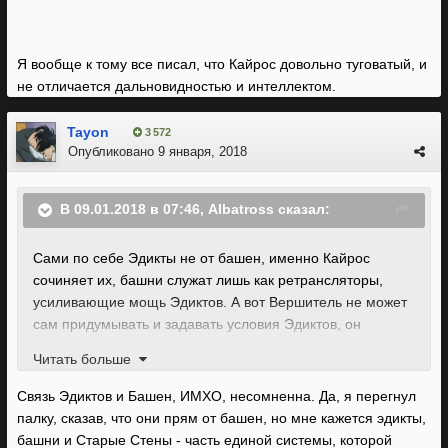
Я вообще к тому все писал, что Кайрос довольно туговатый, и
не отличается дальновидностью и интеллектом.
Tayon
3 572
Опубликовано
9 января, 2018
В 09.01.2018 в 07:46, Albatross сказал:
Сами по себе Эдикты не от башен, именно Кайрос
сочиняет их, башни служат лишь как ретрансляторы,
усиливающие мощь Эдиктов. А вот Вершитель не может
сам придумывать и задавать условия Эдиктов, он
выучивает их, как заклинания, придуманные другими
Читать больше
Архонтами.
Связь Эдиктов и Башен, ИМХО, несомненна. Да, я перегнул
палку, сказав, что они прям от башен, но мне кажется эдикты,
башни и Старые Стены - часть единой системы, которой