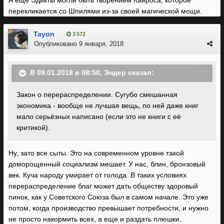
А ещё Эдикты могли быть творением Кайроса, которое
перекликается со Шпилями из-за своей магической мощи.
Tayon
3 572
Опубликовано
9 января, 2018
В 09.01.2018 в 08:50, Эндер сказал:
Закон о перераспределении. Сугубо смешанная
экономика - вообще не лучшая вещь, по ней даже книг
мало серьёзных написано (если это не книги с её
критикой).
Ну, зато все сыты. Это на современном уровне такой
доморощенный социализм мешает. У нас, блин, бронзовый
век. Куча народу умирает от голода. В таких условиях
перераспределение благ может дать обществу здоровый
пинок, как у Советского Союза был в самом начале. Это уже
потом, когда производство превышает потребности, и нужно
не просто накормить всех, а еще и раздать плюшки,