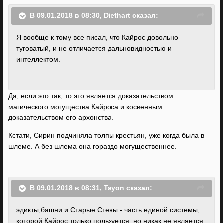
В 09.01.2018 в 08:30, Diethart сказал:
Я вообще к тому все писал, что Кайрос довольно
туговатый, и не отличается дальновидностью и
интеллектом.
Да, если это так, то это является доказательством
магического могущества Кайроса и косвенным
доказательством его архонства.
Кстати, Сирин подчиняла толпы крестьян, уже когда была в
шлеме. А без шлема она гораздо могущественнее.
В 09.01.2018 в 08:31, Tayon сказал:
эдикты,башни и Старые Стены - часть единой системы,
которой Кайрос только пользуется, но никак не является