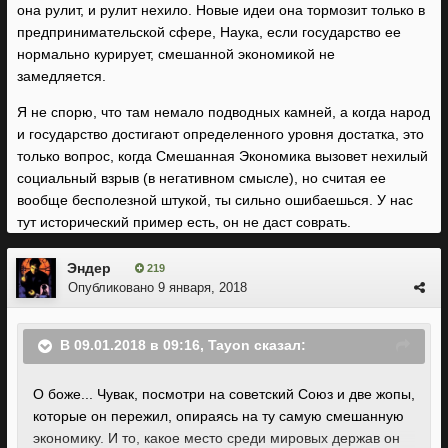
она рулит, и рулит нехило. Новые идеи она тормозит только в
предпринимательской сфере, Наука, если государство ее
нормально курирует, смешанной экономикой не
замедляется.
Я не спорю, что там немало подводных камней, а когда народ
и государство достигают определенного уровня достатка, это
только вопрос, когда Смешанная Экономика вызовет нехилый
социальный взрыв (в негативном смысле), но считая ее
вообще бесполезной штукой, ты сильно ошибаешься. У нас
тут исторический пример есть, он не даст соврать.
Эндер
219
Опубликовано
9 января, 2018
В 09.01.2018 в 09:16, Tayon сказал:
О боже... Чувак, посмотри на советский Союз и две жопы,
которые он пережил, опираясь на ту самую смешанную
экономику. И то, какое место среди мировых держав он