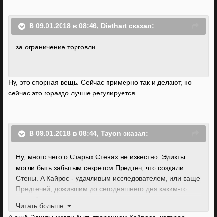
В 09.01.2018 в 08:46, Diethart сказал:
за ограничение торговли.
Ну, это спорная вещь. Сейчас примерно так и делают, но
сейчас это гораздо лучше регулируется.
В 09.01.2018 в 08:44, Tayon сказал:
Ну, много чего о Старых Стенах не известно. Эдикты
могли быть забытым секретом Предтеч, что создали
Стены. А Кайрос - удачливым исследователем, или ваще
Предтечей, дожившим до сегодняшнего дня каким-то
способом.
Читать больше