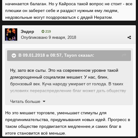
начинается балаган. Но у Кайроса такой вопрос не стоит - все
плюшки он заберет себе и раздаст нужным ему людям,
недовольные могут поздороваться с дядей Нератом.
Эндер
219
Опубликовано
9 января, 2018
В 09.01.2018 в 08:57, Tayon сказал:
Ну, зато все сыты. Это на современном уровне такой
доморощенный социализм мешает. У нас, блин,
бронзовый век. Куча народу умирает от голода. В таких
условиях перераспределение благ может дать обществу
здоровый пинок, как у Советского Союза был в самом
Читать больше
начале. Это уже потом, когда производство превышает
потребности, и нужно не просто накормить всех, а еще и
Но это мешает торговле, уменьшает стимулы для
раздать плюшки, начинается балаган. Но у Кайроса
предпинимательства, придумывания новых идей. Прогресс в
такой вопрос не стоит - все плюшки он заберет себе и
таком обществе продвигается медленнее,и самих благ в
раздаст нужным ему людям, недовольные могут
итоге становится всё меньше.