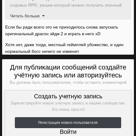
олдовых RPG, решив который можно получить эпичный
лут. Есть сюжет с довольно любопытными новыми
Читать больше
обстостельствами прошлого семьи Хоуков и небольшой
интригой. А в финале ещё и довольно сложный босс,
Если бы ради всего это не приходилось снова запускать
который убивается в несколько этапов, один другого
оригинальный драгон эйдж 2 и играть в него xD
сложнее.
Хотя нет, даже тогда, местный геймплей убожество, и один
нормальный босс ничего не изменит.
Так что не такая уж и хреновая это идея.
Для публикации сообщений создайте
учётную запись или авторизуйтесь
Вы должны быть пользователем, чтобы оставить комментарий
Создать учетную запись
Зарегистрируйте новую учётную запись в нашем сообществе.
Это очень просто!
Регистрация нового пользователя
Войти