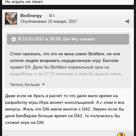
Но играть не тянет.
BioEnergy
2
Опубликовано
15 января, 2017
В 13.01.2017 в 10:55, Del-Vey сказал:
Стоит признать, что это не вина самих BioWare, не они
хотели людям впаривать недоделанную игру. Баллом
правит EA. Дали бы BioWare нормальный срок на
разработку, а не 17 (!) месяцев, и игра бы вышла очень
неплохой. Побочные квесты там хорошие наличествуют,
Читать больше
у сюжета проблема со структурой, но не с концепцией,
она хороша. Повторяющихся подземелий бы не было.
Даже если не брать в расчёт то что дали мало время на
Впрочем, ноющих как сопливые бабы мужиков никакой
разработку игры.Игра воняет консольщиной. А с этим и все
бюджет не превратит в нормальных персонажей, но это
минусы. Жаль что DAI взяли многое с DA2. Уверен если бы
уже нюансы иного толка.
дали БиоВарам больше время на DA2, то получилось бы
схожая игра на DAI.