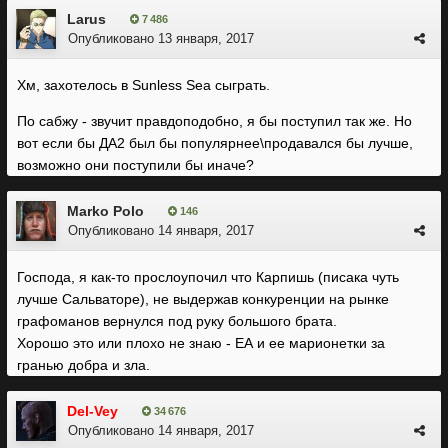
Larus
7 486
Опубликовано
13 января, 2017
Хм, захотелось в Sunless Sea сыграть.
По сабжу - звучит правдоподобно, я бы поступил так же. Но
вот если бы ДА2 был бы популярнее\продавался бы лучше,
возможно они поступили бы иначе?
Marko Polo
146
Опубликовано
14 января, 2017
Господа, я как-то прослоупочил что Карпишь (писака чуть
лучше Сальваторе), не выдержав конкуренции на рынке
графоманов вернулся под руку большого брата.
Хорошо это или плохо не знаю - ЕА и ее марионетки за
гранью добра и зла.
Del-Vey
34 676
Опубликовано
14 января, 2017