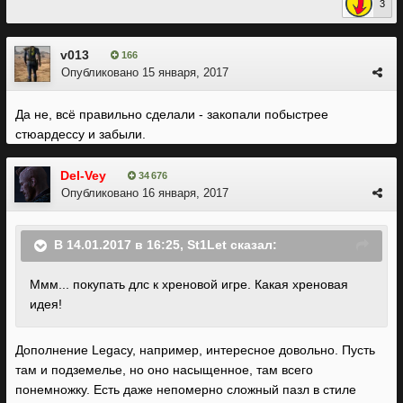
3
v013
166
Опубликовано
15 января, 2017
Да не, всё правильно сделали - закопали побыстрее
стюардессу и забыли.
Del-Vey
34 676
Опубликовано
16 января, 2017
В 14.01.2017 в 16:25, St1Let сказал:
Ммм... покупать длс к хреновой игре. Какая хреновая
идея!
Дополнение Legacy, например, интересное довольно. Пусть
там и подземелье, но оно насыщенное, там всего
понемножку. Есть даже непомерно сложный пазл в стиле