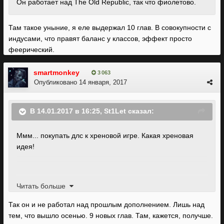
Он работает над The Old Republic, так что фиолетово.
Там такое уныние, я еле выдержал 10 глав. В совокупности с
индусами, что правят баланс у классов, эффект просто
феерический.
smartmonkey
3 063
Опубликовано
14 января, 2017
В 14.01.2017 в 16:25, St1Let сказал:
Ммм... покупать длс к хреновой игре. Какая хреновая
идея!
Там такое уныние, я еле выдержал 10 глав. В
Читать больше
совокупности с индусами, что правят баланс у классов,
Так он и не работал над прошлым дополнением. Лишь над
эффект просто феерический.
тем, что вышло осенью. 9 новых глав. Там, кажется, получше.