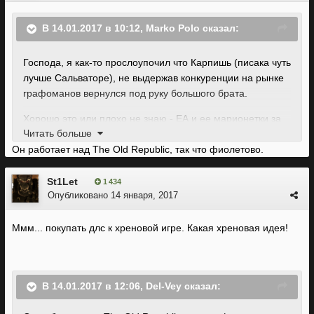
В 14.01.2017 в 10:12, Marko Polo сказал:
Господа, я как-то прослоупочил что Карпишь (писака чуть
лучше Сальваторе), не выдержав конкуренции на рынке
графоманов вернулся под руку большого брата.
Хорошо это или плохо не знаю - ЕА и ее марионетки за
Читать больше
гранью добра и зла.
Он работает над The Old Republic, так что фиолетово.
St1Let
1 434
Опубликовано
14 января, 2017
Ммм... покупать длс к хреновой игре. Какая хреновая идея!
В 14.01.2017 в 12:06, Del-Vey сказал: