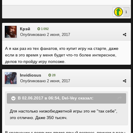
1
Крэй
1 092
Опубликовано
2 июня, 2017
А я как раз из тех фанатов, кто купит игру на старте, даже
если в это время у меня будет что-то более интересное,
делов то-пройду игру попозже.
Invidiosus
28
Опубликовано
2 июня, 2017
В 02.06.2017 в 06:54, Del-Vey сказал:
Для настолько низкобюджетной игры это не "так себе",
это отлично. Даже 350 тысяч.
В сравнении с первыми двумя явный регресс, причем в разы.