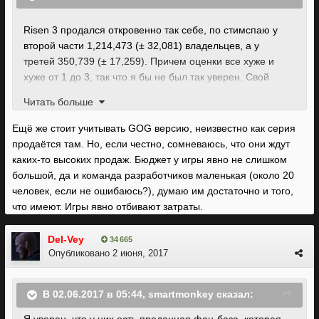
Risen 3 продался откровенно так себе, по стимспаю у
второй части 1,214,473 (± 32,081) владельцев, а у
третей 350,739 (± 17,259). Причем оценки все хуже и
хуже от 1 до 3, так что я бы не был так уверен. Свой
минимум они возьмут, но хорошие продажи на одних
Читать больше
фанатичных фанатах, к-е возьмут не смотря ни на что,
они не получат.
Ещё же стоит учитывать GOG версию, неизвестно как серия
продаётся там. Но, если честно, сомневаюсь, что они ждут
каких-то высоких продаж. Бюджет у игры явно не слишком
большой, да и команда разработчиков маленькая (около 20
человек, если не ошибаюсь?), думаю им достаточно и того,
что имеют. Игры явно отбивают затраты.
Del-Vey
34 665
Опубликовано
2 июня, 2017
В 02.06.2017 в 05:44, smartmonkey сказал: