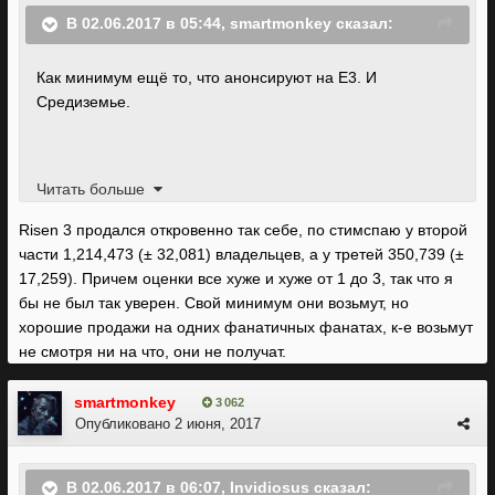
В 02.06.2017 в 05:44, smartmonkey сказал:
Как минимум ещё то, что анонсируют на E3. И
Средиземье.
Но на самом деле - не задавят другие игры игру
Читать больше
пираний. Я уверен, что у них есть преданная фан-база,
Risen 3 продался откровенно так себе, по стимспаю у второй
которая купит игру в любом случае. А все остальные
части 1,214,473 (± 32,081) владельцев, а у третей 350,739 (±
возьмут потом. На их игры всегда покупатель находился.
17,259). Причем оценки все хуже и хуже от 1 до 3, так что я
бы не был так уверен. Свой минимум они возьмут, но
хорошие продажи на одних фанатичных фанатах, к-е возьмут
не смотря ни на что, они не получат.
smartmonkey
3 062
Опубликовано
2 июня, 2017
В 02.06.2017 в 06:07, Invidiosus сказал: