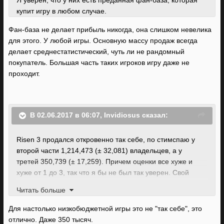
Я уверен, что у них есть преданная фан-база, которая
купит игру в любом случае.
Фан-база не делает прибыль никогда, она слишком невелика
для этого. У любой игры. Основную массу продаж всегда
делает среднестатистический, чуть ли не рандомный
покупатель. Большая часть таких игроков игру даже не
проходит.
В 02.06.2017 в 06:07, Invidiosus сказал:
Risen 3 продался откровенно так себе, по стимспаю у
второй части 1,214,473 (± 32,081) владельцев, а у
третей 350,739 (± 17,259). Причем оценки все хуже и
хуже от 1 до 3, так что я бы не был так уверен. Свой
минимум они возьмут, но хорошие продажи на одних
Читать больше
фанатичных фанатах, к-е возьмут не смотря ни на что,
они не получат.
Для настолько низкобюджетной игры это не "так себе", это
отлично. Даже 350 тысяч.