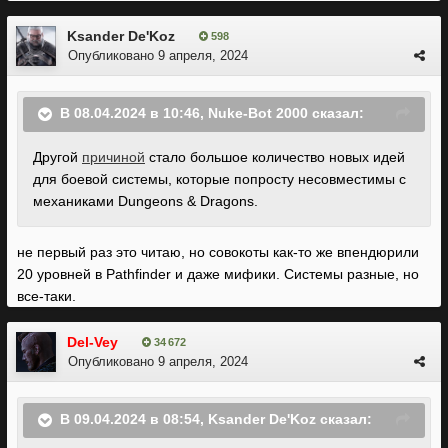
Ksander De'Koz
598
Опубликовано
9 апреля, 2024
В 08.04.2024 в 10:46,
Nuke-Bot 2000
сказал:
Другой
причиной
стало большое количество новых идей
для боевой системы, которые попросту несовместимы с
механиками Dungeons & Dragons.
не первый раз это читаю, но совокоты как-то же впендюрили
20 уровней в Pathfinder и даже мифики. Системы разные, но
все-таки.
Del-Vey
34 672
Опубликовано
9 апреля, 2024
В 09.04.2024 в 08:54,
Ksander De'Koz
сказал: