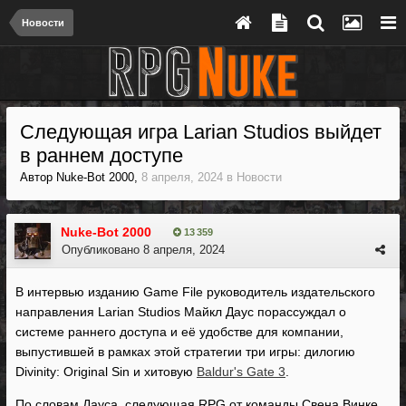
Новости
Следующая игра Larian Studios выйдет
в раннем доступе
Автор
Nuke-Bot 2000
,
8 апреля, 2024
в
Новости
Nuke-Bot 2000
13 359
Опубликовано
8 апреля, 2024
В интервью изданию Game File руководитель издательского
направления Larian Studios Майкл Даус порассуждал о
системе раннего доступа и её удобстве для компании,
выпустившей в рамках этой стратегии три игры: дилогию
Divinity: Original Sin и хитовую
Baldur's Gate 3
.
По словам Дауса, следующая RPG от команды Свена Винке