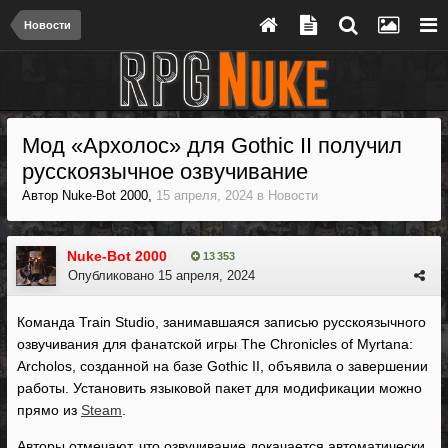
Новости
Мод «Архолос» для Gothic II получил
русскоязычное озвучивание
Автор
Nuke-Bot 2000
,
15 апреля, 2024
в
Новости
Nuke-Bot 2000
13 353
Опубликовано
15 апреля, 2024
Команда Train Studio, занимавшаяся записью русскоязычного
озвучивания для фанатской игры The Chronicles of Myrtana:
Archolos, созданной на базе Gothic II, объявила о завершении
работы. Установить языковой пакет для модификации можно
прямо из
Steam
.
Авторы отмечают, что озвучивание докачается автоматически,