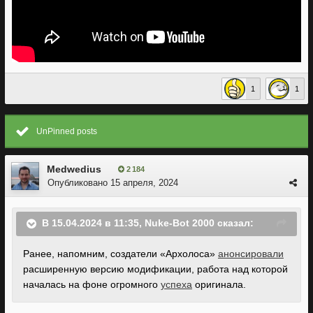
1
1
UnPinned posts
Medwedius
2 184
Опубликовано
15 апреля, 2024
В 15.04.2024 в 11:35,
Nuke-Bot 2000
сказал:
Ранее, напомним, создатели «Архолоса»
анонсировали
расширенную версию модификации, работа над которой
началась на фоне огромного
успеха
оригинала.