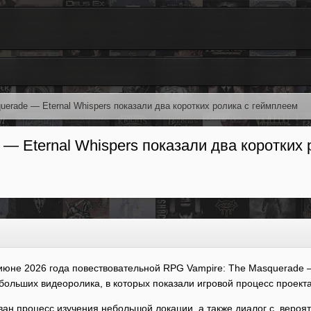
uerade — Eternal Whispers показали два коротких ролика с геймплеем
— Eternal Whispers показали два коротких 
июне 2026 года повествовательной RPG Vampire: The Masquerade 
больших видеоролика, в которых показали игровой процесс проекта
ан процесс изучения небольшой локации, а также диалог с, вероя