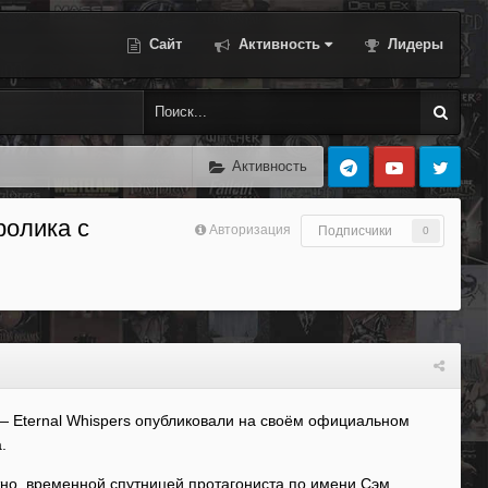
Сайт
Активность
Лидеры
Активность
ролика с
Авторизация
Подписчики
0
— Eternal Whispers опубликовали на своём официальном
.
тно, временной спутницей протагониста по имени Сэм.