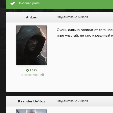
UnPinned posts
AnLac
Опубликовано
6 июля
Очень сильно зависит от того на
игре унылый, не стилизованный и
1 095
1 370 сообщений
Ksander De'Koz
Опубликовано
7 июля