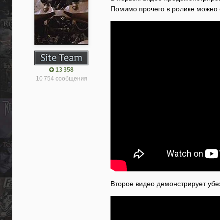
Помимо прочего в ролике можно 
13 358
10 754 сообщения
Второе видео демонстрирует убе