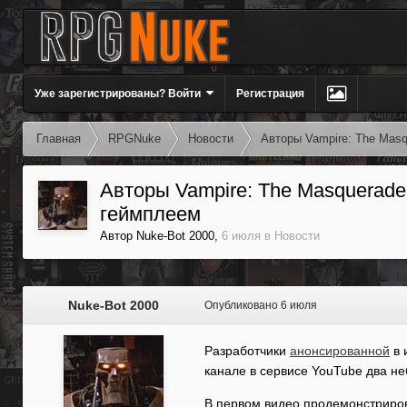
Уже зарегистрированы? Войти
Регистрация
Главная
RPGNuke
Новости
Авторы Vampire: The Masq
Авторы Vampire: The Masquerade 
геймплеем
Автор
Nuke-Bot 2000
,
6 июля
в
Новости
Nuke-Bot 2000
Опубликовано
6 июля
Разработчики
анонсированной
в 
канале в сервисе YouTube два не
В первом видео продемонстриров