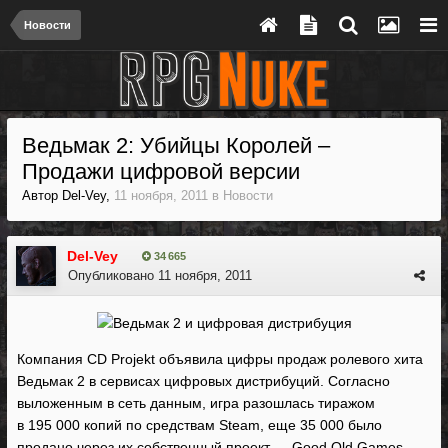
Новости
Ведьмак 2: Убийцы Королей –
Продажи цифровой версии
Автор
Del-Vey
,
11 ноября, 2011
в
Новости
Del-Vey
34 665
Опубликовано
11 ноября, 2011
Компания CD Projekt объявила цифры продаж ролевого хита
Ведьмак 2 в сервисах цифровых дистрибуций. Согласно
выложенным в сеть данным, игра разошлась тиражом
в 195 000 копий по средствам Steam, еще 35 000 было
продано через их собственный проект — Good Old Games.