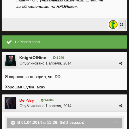
Indie-RPG с уникальным сюжетом. Следите
за обновлениями на RPGNuke».
23
UnPinned posts
KnightOfNine
1 246
Опубликовано
1 апреля, 2014
Я спросонья поверил, чо :DD
Хорошая шутка, ахах.
Del-Vey
34 665
Опубликовано
1 апреля, 2014
В 01.04.2014 в 11:26, GrID сказал: