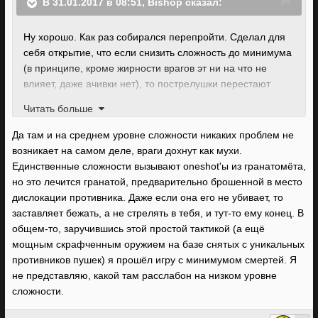
В 31.01.2017 в 08:51, Bishop сказал:
Ну хорошо. Как раз собирался перепройти. Сделал для
себя открытие, что если снизить сложность до минимума
(в принципе, кроме жирности врагов эт ни на что не
влияет, даже ачивки нет), то пострелушки перестают
раздражать и окружение даже интересно становится
Читать больше
изучать. Так что с паком текстур будет ещё приятнее.
Да там и на среднем уровне сложности никаких проблем не
возникает на самом деле, враги дохнут как мухи.
Единственные сложности вызывают oneshot'ы из гранатомёта,
но это лечится гранатой, предварительно брошенной в место
дислокации противника. Даже если она его не убивает, то
заставляет бежать, а не стрелять в тебя, и тут-то ему конец. В
общем-то, заручившись этой простой тактикой (а ещё
мощным скрафченным оружием на базе снятых с уникальных
противников пушек) я прошёл игру с минимумом смертей. Я
не представляю, какой там расслабон на низком уровне
сложности.