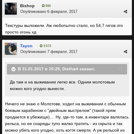
Bishop
895
Опубликовано
6 февраля, 2017
Текстуры выложили. Аж любопытно стало, но 54,7 гигов это
просто огонь хд
Tayon
3 572
Опубликовано
7 февраля, 2017
В 31.01.2017 в 10:29, Diethart сказал:
Да там и на выживании легко все. Одним молотовым
можно кого угодно вынести.
Ничего не знаю о Молотове, ходил на выживании с обычным
боевым карабином с "двойным выстрелом" (такой прям
продается в убежище)... Ну, где-то там, в инвентаре валялась
рельса, но ее снаряды тупо жалко тратить - из скрыта и так
можно убить кого угодно, хоть когтя смерти. А уж рельсой из