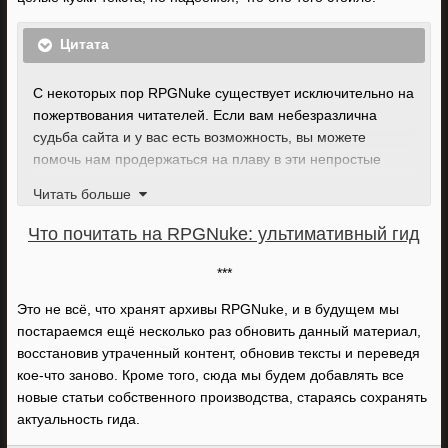
Цитата
С некоторых пор RPGNuke существует исключительно на
пожертвования читателей. Если вам небезразлична
судьба сайта и у вас есть возможность, вы можете
помочь нам продержаться на плаву в эти непростые
времена:
Читать больше
Сбер: 2202 2018 4150 6187
Что почитать на RPGNuke: ультимативный гид
Tinkoff: 5536 9139 0209 8496
Подписка
Boosty
(возможен единоразовый взнос)
***
Это не всё, что хранят архивы RPGNuke, и в будущем мы
постараемся ещё несколько раз обновить данный материал,
восстановив утраченный контент, обновив тексты и переведя
кое-что заново. Кроме того, сюда мы будем добавлять все
новые статьи собственного производства, стараясь сохранять
актуальность гида.