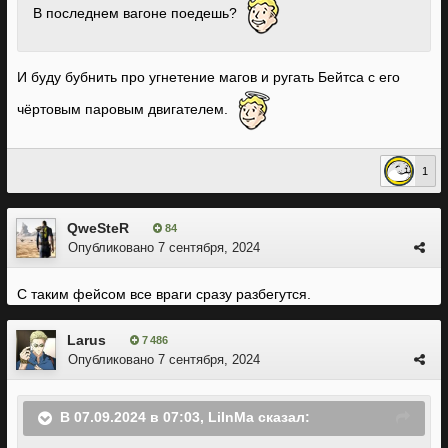
В последнем вагоне поедешь?
И буду бубнить про угнетение магов и ругать Бейтса с его
чёртовым паровым двигателем.
1
QweSteR
84
Опубликовано
7 сентября, 2024
С таким фейсом все враги сразу разбегутся.
Larus
7 486
Опубликовано
7 сентября, 2024
В 07.09.2024 в 07:03,
LiInMa
сказал: