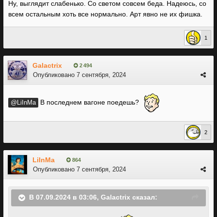
Ну, выглядит слабенько. Со светом совсем беда. Надеюсь, со
всем остальным хоть все нормально. Арт явно не их фишка.
1
Galactrix
2 494
Опубликовано
7 сентября, 2024
В последнем вагоне поедешь?
@LiInMa
2
LiInMa
864
Опубликовано
7 сентября, 2024
В 07.09.2024 в 03:06,
Galactrix
сказал: