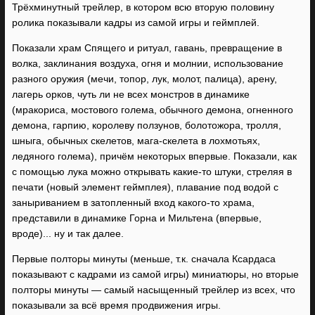
Трёхминутный трейлер, в котором всю вторую половину
ролика показывали кадры из самой игры и геймплей.
Показали храм Спящего и ритуал, гавань, превращение в
волка, заклинания воздуха, огня и молнии, использование
разного оружия (мечи, топор, лук, молот, палица), арену,
лагерь орков, чуть ли не всех монстров в динамике
(мракориса, мостового голема, обычного демона, огненного
демона, гарпию, королеву ползунов, болотожора, тролля,
шныга, обычных скелетов, мага-скелета в лохмотьях,
ледяного голема), причём некоторых впервые. Показали, как
с помощью лука можно открывать какие-то штуки, стреляя в
печати (новый элемент геймплея), плавание под водой с
заныриванием в затопленный вход какого-то храма,
представили в динамике Горна и Мильтена (впервые,
вроде)... ну и так далее.
Первые полторы минуты (меньше, т.к. сначала Ксардаса
показывают с кадрами из самой игры) миниатюры, но вторые
полторы минуты — самый насыщенный трейлер из всех, что
показывали за всё время продвижения игры.