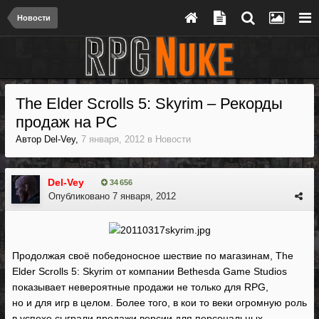
Новости
The Elder Scrolls 5: Skyrim – Рекорды
продаж на PC
Автор
Del-Vey
,
7 января, 2012
в
Новости
Del-Vey
34 656
Опубликовано
7 января, 2012
Продолжая своё победоносное шествие по магазинам, The
Elder Scrolls 5: Skyrim от компании Bethesda Game Studios
показывает невероятные продажи не только для RPG,
но и для игр в целом. Более того, в кои то веки огромную роль
в успехе сыграли продажи версии для персональных