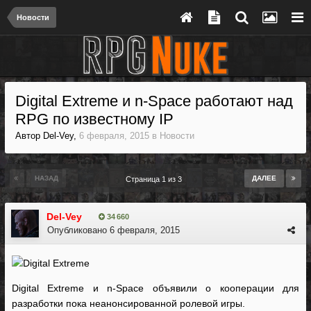
Новости
Digital Extreme и n-Space работают над
RPG по известному IP
Автор
Del-Vey
,
6 февраля, 2015
в
Новости
НАЗАД
ДАЛЕЕ
Страница 1 из 3
Del-Vey
34 660
Опубликовано
6 февраля, 2015
Digital Extreme и n-Space объявили о кооперации для
разработки пока неанонсированной ролевой игры.