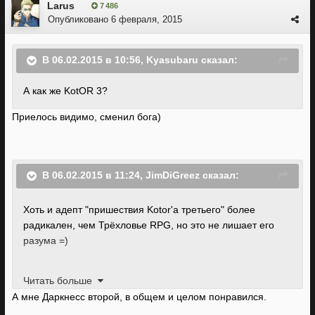
Larus
7 486
Опубликовано
6 февраля, 2015
В 06.02.2015 в 10:56, Kyasubaru сказал:
А как же KotOR 3?
Приелось видимо, сменил бога)
В 06.02.2015 в 11:24, JimDiGreez сказал:
Хоть и адепт "пришествия Kotor'a третьего" более
радикален, чем Трёхловье RPG, но это не лишает его
разума =)
Читать больше
По сабжу: остаётся надеяться, что новые сотрудники
А мне Даркнесс второй, в общем и целом понравился.
повлияют на качество продуктов - Dark Sector и Darkness