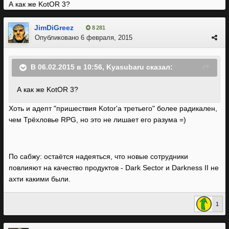
А как же KotOR 3?
JimDiGreez
8 281
Опубликовано
6 февраля, 2015
В 06.02.2015 в 10:56, Kyasubaru сказал:
А как же KotOR 3?
Хоть и адепт "пришествия Kotor'a третьего" более радикален,
чем Трёхловье RPG, но это не лишает его разума =)
По сабжу: остаётся надеяться, что новые сотрудники
повлияют на качество продуктов - Dark Sector и Darkness II не
ахти какими были.
1