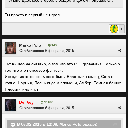
А мне Даркнесс второй, в общем и целом понравился.
Ты просто в первый не играл.
1
Marko Polo
146
Опубликовано
6 февраля, 2015
Тут ничего не сказано, о том что это РПГ франчайз. Только о
том что это попсовое фэнтези.
Исходя из этого это может быть: Властелин колец, Сага о
копье, Нарния, Песнь льда и пламени, Амбер, Темная башня,
Плоский мир и т. п.
Del-Vey
34 660
Опубликовано
6 февраля, 2015
В 06.02.2015 в 12:08, Marko Polo сказал: