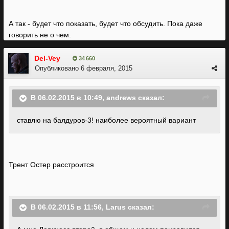
II не ахти какими были.
А так - будет что показать, будет что обсудить. Пока даже
говорить не о чем.
Del-Vey
34 660
Опубликовано
6 февраля, 2015
В 06.02.2015 в 10:49, andrews сказал:
ставлю на балдуров-3! наиболее вероятный вариант
Трент Остер расстроится
В 06.02.2015 в 11:56, Larus сказал: