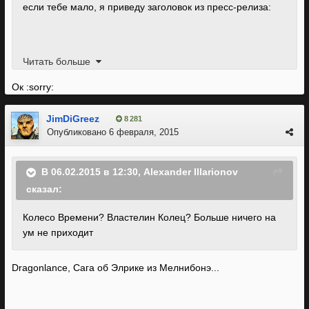
если тебе мало, я приведу заголовок из пресс-релиза:
N-SPACE AND DIGITAL EXTREMES ANNOUNCE NEW
Читать больше
GAME PARTNERSHIP; COLLABORATE ON
Ок :sorry:
UNANNOUNCED
RPG
JimDiGreez
8 281
Опубликовано
6 февраля, 2015
В 06.02.2015 в 12:30, Alexander Illarionov
сказал:
Колесо Времени? Властелин Колец? Больше ничего на
ум не приходит
Dragonlance, Сага об Элрике из Мелнибонэ...