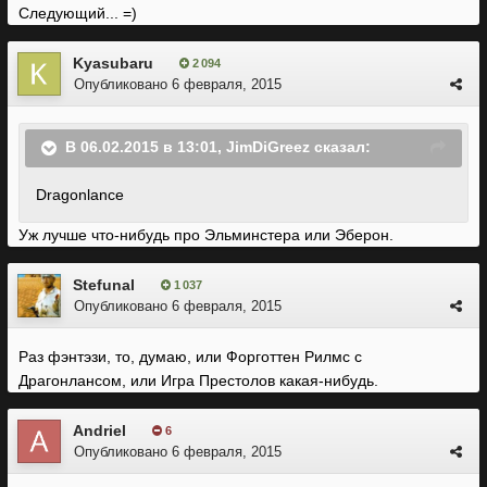
Следующий... =)
Kyasubaru
2 094
Опубликовано
6 февраля, 2015
В 06.02.2015 в 13:01, JimDiGreez сказал:
Dragonlance
Уж лучше что-нибудь про Эльминстера или Эберон.
Stefunal
1 037
Опубликовано
6 февраля, 2015
Раз фэнтэзи, то, думаю, или Форготтен Рилмс с
Драгонлансом, или Игра Престолов какая-нибудь.
Andriel
6
Опубликовано
6 февраля, 2015