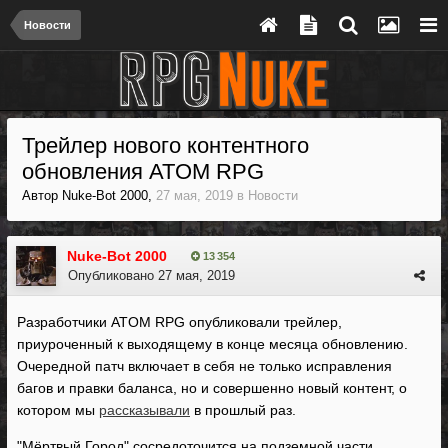
Новости
Трейлер нового контентного
обновления ATOM RPG
Автор
Nuke-Bot 2000
,
27 мая, 2019
в
Новости
Nuke-Bot 2000
13 354
Опубликовано
27 мая, 2019
Разработчики ATOM RPG опубликовали трейлер,
приуроченный к выходящему в конце месяца обновлению.
Очередной патч включает в себя не только исправления
багов и правки баланса, но и совершенно новый контент, о
котором мы
рассказывали
в прошлый раз.
"Мёртвый Город" сосредоточится на подземной части