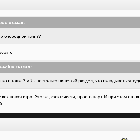
boo
сказал:
то очередной гвинт?
роекте.
wedius
сказал:
ько в танке? VR - настолько нишевый раздел, что вкладываться ту
е как новая игра. Это же, фактически, просто порт. И при этом его 
й.