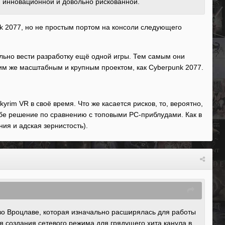
ся инновационной и довольно рискованной.
nk 2077, но не простым портом на консоли следующего
ельно вести разработку ещё одной игры. Тем самым они
аким же масштабным и крупным проектом, как Cyberpunk 2077.
yrim VR в своё время. Что же касается рисков, то, вероятно,
 себе решение по сравнению с топовыми PC-приблудами. Как в
ия и адская зернистость).
о Вроцлаве, которая изначально расширялась для работы
ея создания сетевого режима для
грядущего хита канула в