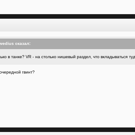
wedius
сказал:
ько в танке? VR - на столько нишевый раздел, что вкладываться т
 очередной гвинт?