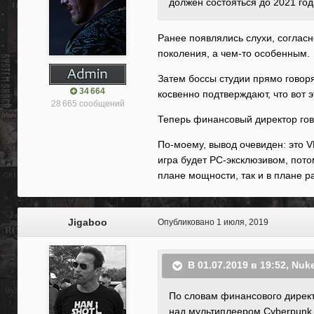
должен состояться до 2021 год
Ранее появлялись слухи, согласн
поколения, а чем-то особенным.
Затем боссы студии прямо говоря
34 664
косвенно подтверждают, что вот 
28 665 сообщений
Теперь финансовый директор гово
По-моему, вывод очевиден: это VR
игра будет PC-эксклюзивом, потом
плане мощности, так и в плане р
Jigaboo
Опубликовано
1 июля, 2019
В 01.07.2019 в 19:52,
Nuke
По
словам финансового директ
над мультиплеером Cyberpunk 