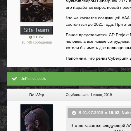
мультиплеером Cyberpunk 2077 и 
его наработок вырос новый проек
Что же касается следующей AAA 
состояться до 2021 года. При эт
Ранее представители CD Projekt
13 357
человек, а все новые сотрудник
10 748 сообщений
хотели бы иметь две полноценны
Напомним, что релиз Cyberpunk 2
UnPinned posts
Del-Vey
Опубликовано
1 июля, 2019
В 01.07.2019 в 19:52,
Nuke
Что же касается следующей AA