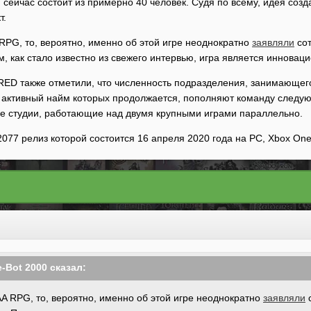
сейчас состоит из примерно 40 человек. Судя по всему, идея созда
т.
RPG, то, вероятно, именно об этой игре неоднократно
заявляли
сот
ом, как стало известно из свежего интервью, игра является инновац
 RED также отметили, что численность подразделения, занимающего
и, активный найм которых продолжается, пополняют команду следу
е студии, работающие над двумя крупными играми параллельно.
077 релиз которой состоится 16 апреля 2020 года на PC, Xbox One и
-Bot 2000
сказал:
A RPG, то, вероятно, именно об этой игре неоднократно
заявляли
с