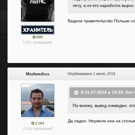
лету, а из его наработок вырос
Бедное правительство Польши со
686
1 471 сообщение
Medwedius
Опубликовано
1 июля, 2019
В 01.07.2019 в 19:59,
Del-
По-моему, вывод очевиден: эт
Да ладно. Неужели они на стольк
2 184
2 115 сообщений