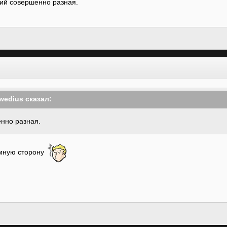
ний совершенно разная.
wedius
сказал:
нно разная.
емную сторону