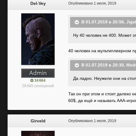
Del-Vey
Опубликовано
1 июля, 2019
В 01.07.2019 в 20:56,
Jiga
Ну 40 человек не 400. Может э
40 человек на мультиплеерном п
В 01.07.2019 в 20:30,
Med
Да ладно. Неужели они на стол
34 664
28 665 сообщений
Так он при этом и стоит далеко н
60$, да ещё и называть AAA-игро
Girveld
Опубликовано
1 июля, 2019