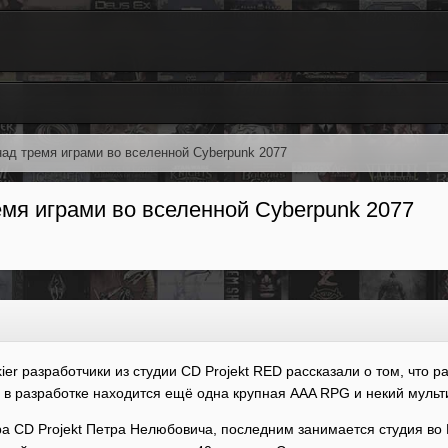
над тремя играми во вселенной Cyberpunk 2077
емя играми во вселенной Cyberpunk 2077
ier разработчики из студии CD Projekt RED рассказали о том, что 
в разработке находится ещё одна крупная AAA RPG и некий мульт
а CD Projekt Петра Нелюбовича, последним занимается студия во