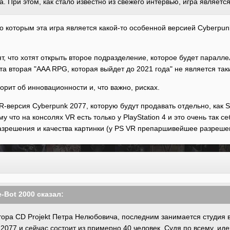
а. При этом, как стало известно из свежего интервью, игра являет
о которым эта игра является какой-то особенной версией Cyberpu
т, что хотят открыть второе подразделение, которое будет паралл
эта вторая "AAA RPG, которая выйдет до 2021 года" не является т
рит об инновационности и, что важно, рисках.
-версия Cyberpunk 2077, которую будут продавать отдельно, как Sk
у что на консолях VR есть только у PlayStation 4 и это очень так
азрешения и качества картинки (у PS VR препаршивейшее разрешен
-Bot 2000
сказал:
ора CD Projekt Петра
Нелюбовича, последним занимается студия в
2077 и сейчас состоит
из примерно 40 человек. Судя по всему, ид