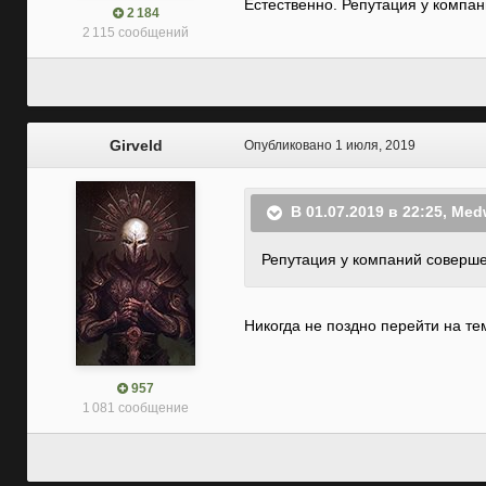
Естественно. Репутация у компа
2 184
2 115 сообщений
Girveld
Опубликовано
1 июля, 2019
В 01.07.2019 в 22:25,
Med
Репутация у компаний соверше
Никогда не поздно перейти на т
957
1 081 сообщение