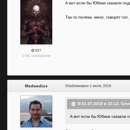
А вот если бы Юбики сказали под
Так-то поляки, имхо, говорят го
957
1 081 сообщение
Medwedius
Опубликовано
1 июля, 2019
В 01.07.2019 в 22:12,
Girv
А вот если бы Юбики сказали п