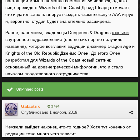
настоящий момент команда состоит из 55 человек, однако
вице-президент Wizards of the Coast Дэвид Шварц отмечает,
что издательство планирует создать «комплексную AAA-игру»
и, вероятно, студия будет значительно расширена.
Ранее, напомним, владельцы Dungeons & Dragons
открыли
внутреннее подразделение (оно до сих пор не получило
названия), которое возглавил ведущий дизайнер Dragon Age и
Knights of the Old Republic Джеймс Олен. До этого Олен
разработал
для Wizards of the Coast новый сеттинг,
основанный на древнегреческой мифологии, что и стало
началом плодотворного сотрудничества.
UnPinned posts
Galactrix
2 494
Опубликовано
1 ноября, 2019
Неужели выйдет наконец что-то годное? Хотя тут конечно от
редакции тоже много чего зависит.