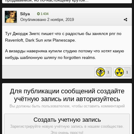
продаваемой, но по-настоящему крутой...
Silya
1 434
Опубликовано
2 ноября, 2019
Тут Джордж Зиетс пишет что с радостью бы занялся рпг по
Ravenloft, Dark Sun или Planescape.
А визарды наверняка купили студию потому что хотят какую
нибудь шаблонную шляпу по forgotten realms.
1
1
Для публикации сообщений создайте
учётную запись или авторизуйтесь
Вы должны быть пользователем, чтобы оставить комментарий
Создать учетную запись
Зарегистрируйте новую учётную запись в нашем сообществе.
Это очень просто!