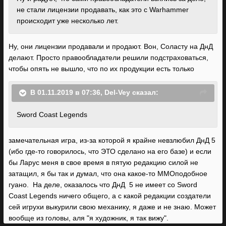
не стали лицензии продавать, как это с Warhammer
происходит уже несколько лет.
Ну, они лицензии продавали и продают. Вон, Соласту на ДнД
делают. Просто правообладатели решили подстраховаться,
чтобы опять не вышло, что по их продукции есть только
В 01.11.2019 в 07:36,
Del-Vey
сказал:
Sword Coast Legends
замечательная игра, из-за которой я крайне невзлюбил ДнД 5
(ибо где-то говорилось, что ЭТО сделано на его базе) и если
бы Ларус меня в свое время в пятую редакцию силой не
затащил, я бы так и думал, что она какое-то ММОподобное
гуано. На деле, оказалось что ДнД 5 не имеет со Sword
Coast Legends ничего общего, а с какой редакции создатели
сей игрухи выкурили свою механику, я даже и не знаю. Может
вообще из головы, аля "я художник, я так вижу".