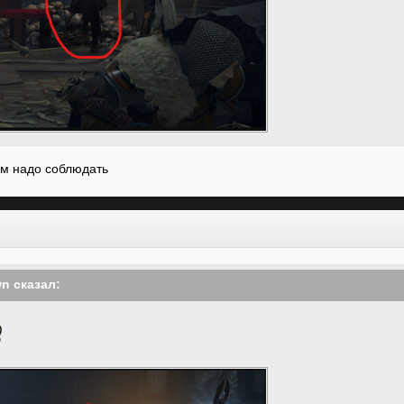
им надо соблюдать
wn
сказал: