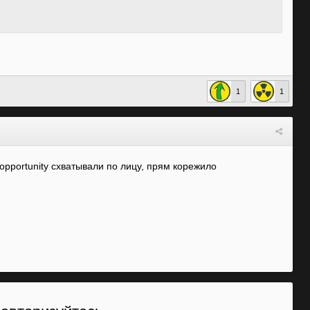
1
1
opportunity схватывали по лицу, прям корежило