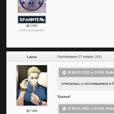
2 494
2 436 сообщений
Larus
Опубликовано
27 января, 2021
В 26.01.2021 в 14:05,
Nuke
отчитались о состоявшемся в
Ураааа!
В 26.01.2021 в 14:05,
Nuke
7 486