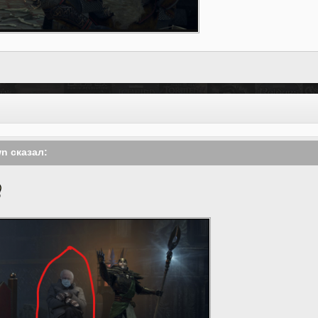
wn
сказал: